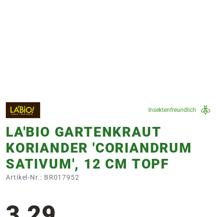
e
 Öffnungszeiten
 Öffnungszeiten
n
en
Insektenfreundlich
LA'BIO GARTENKRAUT
KORIANDER 'CORIANDRUM
SATIVUM', 12 CM TOPF
Artikel-Nr.: BR017952
3,29