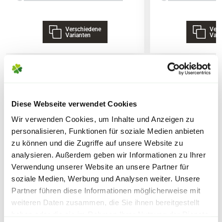
15,0% N Gesamtstickstoff (2,6% N
Lieferhinweise
Ammoniumstickstoff 7,4% N
Verschiedene
Vers
Carbamidstickstoff 5,0% N
Varianten
Vari
Formaldehydharnstoff 1,8% N
kaltwasserlöslich 3,6% N nur
heißwasserlöslich)
7,0% P2O5 neutralammoncitrat- und
FOLGENDE VERSANDKOSTEN
WEITERE PRODUKTE
wasserlösliches Phosphat (5,0% P2O5
KÖNNEN ENTSTEHEN
Diese Webseite verwendet Cookies
wasserlösliches Phosphat)
Wir verwenden Cookies, um Inhalte und Anzeigen zu
PAKETVERSAND
14,0% K2O wasserlösliches Kaliumoxid
personalisieren, Funktionen für soziale Medien anbieten
2,0% MgO Gesamtmagnesiumoxid (2,0%
6,95€
für Standardpakete (z.B.Dünger oder
zu können und die Zugriffe auf unsere Website zu
MgO wasserlösliches Magnesiumoxid)
Zubehör)
analysieren. Außerdem geben wir Informationen zu Ihrer
9,0% S Gesamtschwefel (9,0% S
7,95€
für größere Pakete (z.B. Pflanzen oder
Verwendung unserer Website an unsere Partner für
wasserlöslicher Schwefel)
soziale Medien, Werbung und Analysen weiter. Unsere
Erde)
0,04% B Bor
Partner führen diese Informationen möglicherweise mit
0,15% Cu Kupfer
weiteren Daten zusammen, die Sie ihnen bereitgestellt
SPERRGUTVERSAND
haben oder die sie im Rahmen Ihrer Nutzung der Dienste
1,0% Fe Eisen
Warenkorb lädt