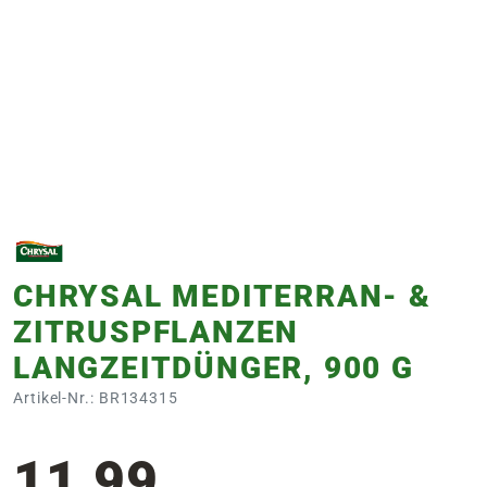
e
 Öffnungszeiten
 Öffnungszeiten
n
en
CHRYSAL MEDITERRAN- &
ZITRUSPFLANZEN
LANGZEITDÜNGER, 900 G
Artikel-Nr.: BR134315
11,99