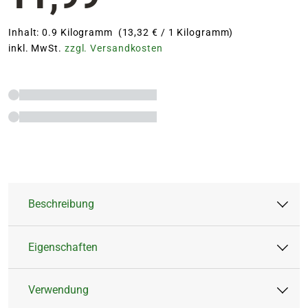
Inhalt: 0.9 Kilogramm (13,32 € / 1 Kilogramm)
inkl. MwSt.
zzgl. Versandkosten
Beschreibung
Eigenschaften
Bewährt hohe Rohstoffqualität für lange
Blütenpracht
Verwendung
Hochwertige Spurenelemente für
Artikeltyp:
Feststoffdünger