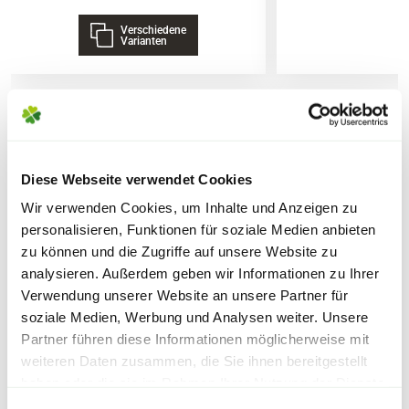
Verschiedene
4,0 % N Gesamtstickstoff
Lieferhinweise
Varianten
6,0% K2O Gesamtkaliumoxid
Ausgangsstoffe
Pflanzliche Stoffe aus der Lebens-, Genuss-
und Futtermittelherstellung (100%)
WEITERE PRODUKTE
FOLGENDE VERSANDKOSTEN
Diese Webseite verwendet Cookies
KÖNNEN ENTSTEHEN
Nebenbestandteile
Wir verwenden Cookies, um Inhalte und Anzeigen zu
PAKETVERSAND
personalisieren, Funktionen für soziale Medien anbieten
0,7 % S wasserlöslicher Schwefel
zu können und die Zugriffe auf unsere Website zu
6,95€
für Standardpakete (z.B.Dünger oder
2,5 % Na wasserlösliches Natrium
analysieren. Außerdem geben wir Informationen zu Ihrer
Zubehör)
Verwendung unserer Website an unsere Partner für
48 % organische Substanz
7,95€
für größere Pakete (z.B. Pflanzen oder
soziale Medien, Werbung und Analysen weiter. Unsere
Erde)
Partner führen diese Informationen möglicherweise mit
Sicherheitsdatenblatt
weiteren Daten zusammen, die Sie ihnen bereitgestellt
SPERRGUTVERSAND
haben oder die sie im Rahmen Ihrer Nutzung der Dienste
Warenkorb lädt
gesammelt haben.