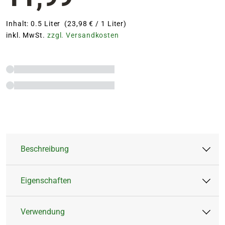
Inhalt: 0.5 Liter (23,98 € / 1 Liter)
inkl. MwSt.
zzgl. Versandkosten
Beschreibung
Eigenschaften
100% Bio für gesunde Pflanzen
Schonende Wirkung für eine natürliche
Verwendung
Ernte
Artikeltyp:
Flüssigdünger