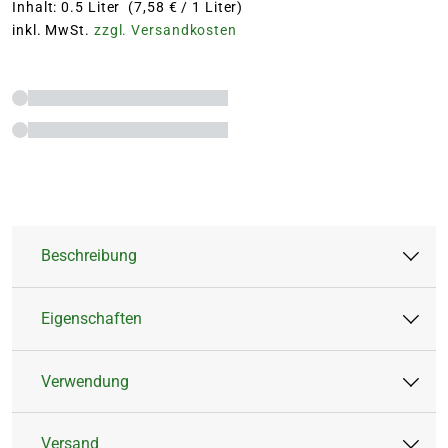
Inhalt: 0.5 Liter (7,58 € / 1 Liter)
inkl. MwSt.
zzgl. Versandkosten
Beschreibung
Eigenschaften
EG-DÜNGEMITTEL/NPK-Düngerlösung 4+6+6
mit Spurennährstoffen. Für die Anwendung im
Verwendung
Gartenbau.
Artikeltyp:
Flüssigdünger
Düngerart:
Mineralisch
Versand
Der BLUMEN RISSE Orchideendünger ist optimal auf