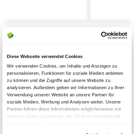
FOLGENDE VERSANDKOSTEN
WEITERE PRODUKTE
KÖNNEN ENTSTEHEN
Diese Webseite verwendet Cookies
PAKETVERSAND
Wir verwenden Cookies, um Inhalte und Anzeigen zu
6,95€
für Standardpakete (z.B.Dünger oder
personalisieren, Funktionen für soziale Medien anbieten
zu können und die Zugriffe auf unsere Website zu
Zubehör)
analysieren. Außerdem geben wir Informationen zu Ihrer
7,95€
für größere Pakete (z.B. Pflanzen oder
Verwendung unserer Website an unsere Partner für
Erde)
soziale Medien, Werbung und Analysen weiter. Unsere
Partner führen diese Informationen möglicherweise mit
SPERRGUTVERSAND
weiteren Daten zusammen, die Sie ihnen bereitgestellt
14,95€
haben oder die sie im Rahmen Ihrer Nutzung der Dienste
Warenkorb lädt
gesammelt haben.