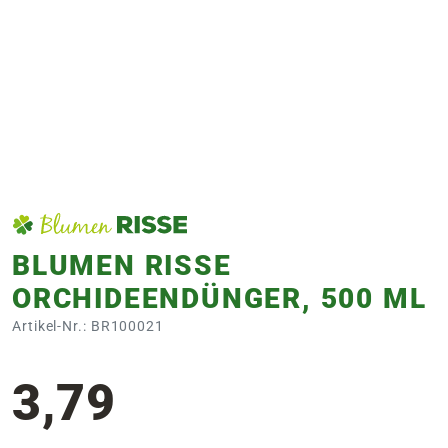
e
 Öffnungszeiten
 Öffnungszeiten
n
en
BLUMEN RISSE
ORCHIDEENDÜNGER, 500 ML
Artikel-Nr.: BR100021
3,79