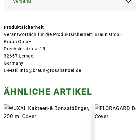
Versand
Sehr ergiebig
Organisch
Anwendungshäufigkeit:
Wöchentlich
Praktischer Dosierverschluss
Inhalt:
250 ml
Anwendungszeitraum:
März bis Oktober
Dosierung
VERSAND VON
Produktsicherheit
Marke:
Chrysal
Ausbringungsform:
Flüssigkeit
Wöchentlich 5 ml pro 1 Liter Wasser.
PFLANZEN, ERDEN & CO
Verantwortlich für die Produktsicherheit: Braun GmbH
Geeignet für:
Bonsai
Braun GmbH
Der Versand von Produkten der Kategorien
Düngekalender
Drechslerstraße 15
Gefahrhinweise:
Kein Futtermittel,
Pflanzen
und
Garten
erfolgt durch Blumen
32657 Lemgo
März bis Oktober
von Kindern und
Risse, den jeweiligen Hersteller oder die
Germany
Tieren fernhalten
entsprechende Gärtnerei. Die Auswahl des
E-Mail: info@braun-grosshandel.de
Anwendung
Versanddienstleisters erfolgt durch den
Für Gartenkulturen, Aufwandmenge siehe
Hersteller oder die Gärtnerei und kann vom
ÄHNLICHE ARTIKEL
Packungstext.
Blumen Risse Standardpartner DHL abweichen.
Beliefert werden ausschließlich Adressen
Lagerungs- und Sicherheitshinweise
innerhalb Deutschlands. Die Lieferkosten für
Nicht bei Temperaturen unter +5°C lagern, bzw.
die angebotenen Artikel ergeben sich aus dem
transportieren. Für Kinder und Haustiere
Gewicht und den Abmessungen des Produktes.
unerreichbar aufbewahren. Spritz- und
Noch vor Abschluss der Bestellung werden Dir