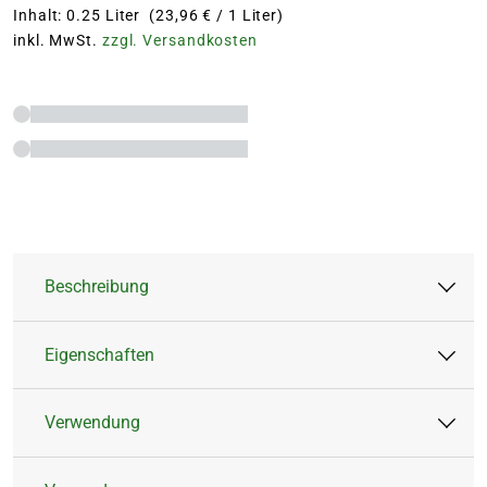
Inhalt: 0.25 Liter (23,96 € / 1 Liter)
inkl. MwSt.
zzgl. Versandkosten
Beschreibung
Eigenschaften
Bewährt hohe Rohstoffqualität für lange
Blütenpracht
Verwendung
Hochwertige Spurenelemente für vitale
Artikeltyp:
Flüssigdünger
Pflanzen
Düngerart:
Mineralisch,