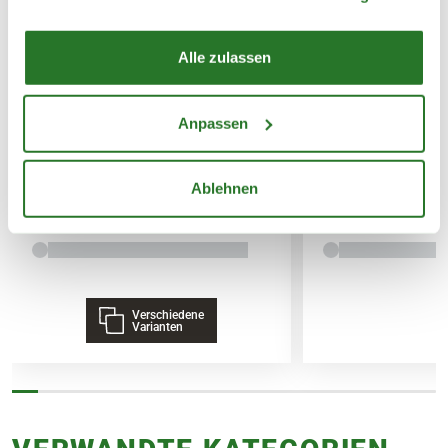
SPEDITIONSVERSAND
29,95€
Alle zulassen
BLUMEN RISSE Bio-Garten-&
BLUMEN RISSE 
Gemüsedünger
& Palmendünger
Anpassen
7,99
3,79
Ablehnen
inkl. MwSt.
zzgl. Versandkosten
inkl. MwSt.
zzgl. V
Verschiedene
Varianten