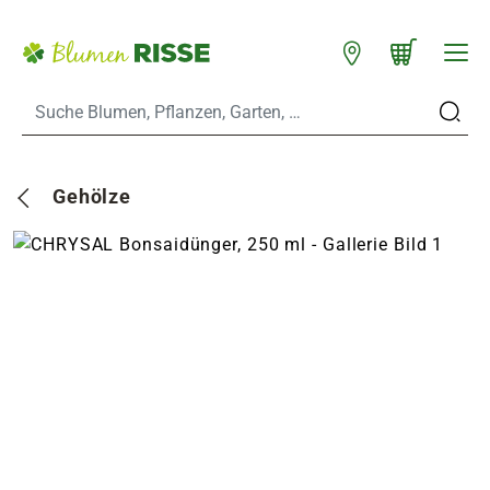
Zum Hauptinhalt
Warenkorb schließen
WARENKORB
Standorte
n
Gehölze
es
er
eine