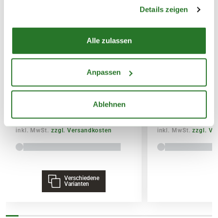
gesammelt haben.
Details zeigen
SPEDITIONSVERSAND
29,95€
Alle zulassen
BLUMEN RISSE Bio-Garten-&
BLUMEN RISSE 
Anpassen
Gemüsedünger
& Palmendünger
Ablehnen
7,99
3,79
inkl. MwSt.
zzgl. Versandkosten
inkl. MwSt.
zzgl. V
Verschiedene
Varianten