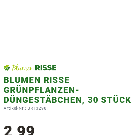
e
 Öffnungszeiten
 Öffnungszeiten
n
en
BLUMEN RISSE
GRÜNPFLANZEN-
DÜNGESTÄBCHEN, 30 STÜCK
Artikel-Nr.: BR132981
2,99