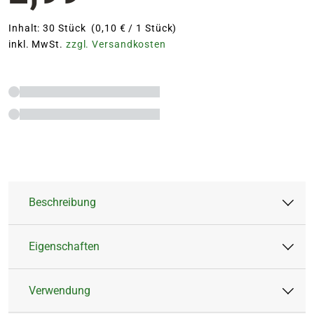
Inhalt: 30 Stück (0,10 € / 1 Stück)
inkl. MwSt.
zzgl. Versandkosten
Beschreibung
Eigenschaften
Die Blumen Risse Düngestäbchen für
Grünpflanzen garantieren ein kräftiges,
Verwendung
gesundes Wachstum und ein sattes Blattgrün
Artikeltyp:
Feststoffdünger