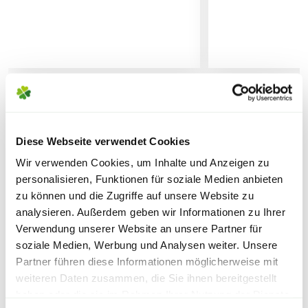
Sicherheitsdatenblatt
Lieferhinweise
FOLGENDE VERSANDKOSTEN
WEITERE PRODUKTE
KÖNNEN ENTSTEHEN
Diese Webseite verwendet Cookies
Wir verwenden Cookies, um Inhalte und Anzeigen zu
PAKETVERSAND
personalisieren, Funktionen für soziale Medien anbieten
6,95€
für Standardpakete (z.B.Dünger oder
zu können und die Zugriffe auf unsere Website zu
Zubehör)
analysieren. Außerdem geben wir Informationen zu Ihrer
7,95€
für größere Pakete (z.B. Pflanzen oder
Verwendung unserer Website an unsere Partner für
Erde)
soziale Medien, Werbung und Analysen weiter. Unsere
Partner führen diese Informationen möglicherweise mit
weiteren Daten zusammen, die Sie ihnen bereitgestellt
SPERRGUTVERSAND
haben oder die sie im Rahmen Ihrer Nutzung der Dienste
14,95€
Warenkorb lädt