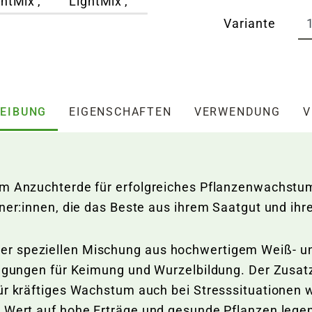
Variante
EIBUNG
EIGENSCHAFTEN
VERWENDUNG
V
um Anzuchterde für erfolgreiches Pflanzenwachstum.
rtner:innen, die das Beste aus ihrem Saatgut und i
r speziellen Mischung aus hochwertigem Weiß- un
dingungen für Keimung und Wurzelbildung. Der Zusat
ür kräftiges Wachstum auch bei Stresssituationen wi
e Wert auf hohe Erträge und gesunde Pflanzen lege