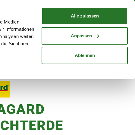
nd mit Wunschlieferdatum
WARENKORB
Warenkorb schließen
Alle zulassen
le Medien
Mein Konto
Standorte
ir Informationen
Anmelden
Anpassen
Analysen weiter.
die Sie ihnen
cheine
Karriere
Ablehnen
L
AGARD
CHTERDE