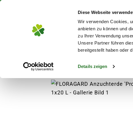
Über 130 Standorte in De
Diese Webseite verwende
Zum Hauptinhalt
Wir verwenden Cookies, um
anbieten zu können und di
zu Ihrer Verwendung unser
Unsere Partner führen die
Blumen
Pflanz
bereitgestellt haben oder
Details zeigen
Pflanzen
Anzucht
Gemüsesamen
FLO
s