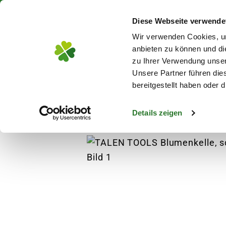
Über 130 Standorte in De
Diese Webseite verwende
Zum Hauptinhalt
Wir verwenden Cookies, um
anbieten zu können und di
zu Ihrer Verwendung unser
Unsere Partner führen die
Blumen
Pflanz
bereitgestellt haben oder
Details zeigen
Pflanzen
Anzucht
Gemüsesamen
TA
s