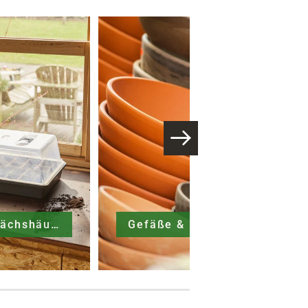
Zimmergewächshäuser
Gefäße & Übertöpfe