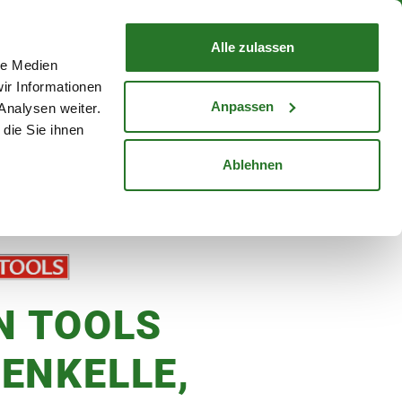
nd mit Wunschlieferdatum
WARENKORB
Warenkorb schließen
Alle zulassen
le Medien
Mein Konto
Standorte
ir Informationen
Anmelden
Anpassen
Analysen weiter.
die Sie ihnen
cheine
Karriere
Ablehnen
N TOOLS
ENKELLE,