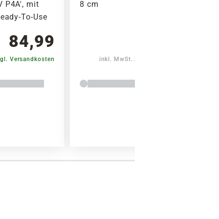
 P4A', mit
8 cm
Ready-To-Use
84,99
5,79
gl. Versandkosten
inkl. MwSt.
zzgl. Versandkosten