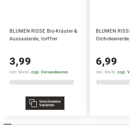
BLUMEN RISSE Bio-Kräuter-&
BLUMEN RISSE 
Aussaaterde, torffrei
Orchideenerde, t
3,99
6,99
inkl. MwSt.
zzgl. Versandkosten
inkl. MwSt.
zzgl. V
Verschiedene
Varianten