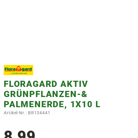
e
 Öffnungszeiten
 Öffnungszeiten
n
en
FLORAGARD AKTIV
GRÜNPFLANZEN-&
PALMENERDE, 1X10 L
Artikel-Nr.: BR134441
8,99