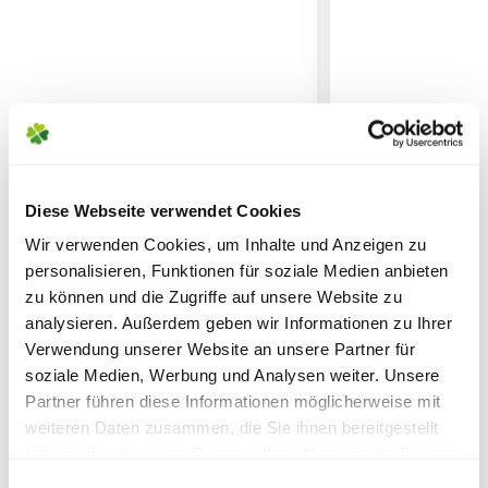
Erde)
SPERRGUTVERSAND
14,95€
SPEDITIONSVERSAND
29,95€
Diese Webseite verwendet Cookies
Wir verwenden Cookies, um Inhalte und Anzeigen zu
FLORAGARD Kübelpflanzen-&
BLUMEN RISSE 
personalisieren, Funktionen für soziale Medien anbieten
Palmenerde 'Vorteilspack', 50
& Palmenerde, 
zu können und die Zugriffe auf unsere Website zu
L
analysieren. Außerdem geben wir Informationen zu Ihrer
Verwendung unserer Website an unsere Partner für
16,99
7,99
soziale Medien, Werbung und Analysen weiter. Unsere
Partner führen diese Informationen möglicherweise mit
inkl. MwSt.
zzgl. Versandkosten
inkl. MwSt.
zzgl. V
weiteren Daten zusammen, die Sie ihnen bereitgestellt
haben oder die sie im Rahmen Ihrer Nutzung der Dienste
Warenkorb lädt
gesammelt haben.