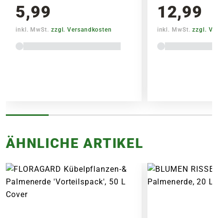
5,99
12,99
inkl. MwSt.
zzgl. Versandkosten
inkl. MwSt.
zzgl. V
Lieferhinweise
FOLGENDE VERSANDKOSTEN
ÄHNLICHE ARTIKEL
KÖNNEN ENTSTEHEN
PAKETVERSAND
6,95€
für Standardpakete (z.B.Dünger oder
Zubehör)
7,95€
für größere Pakete (z.B. Pflanzen oder