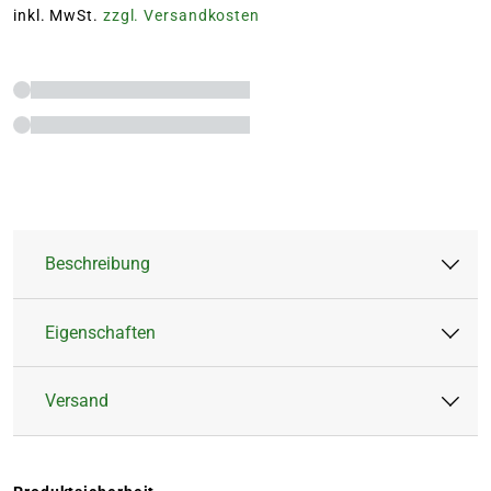
inkl. MwSt.
zzgl. Versandkosten
Beschreibung
Eigenschaften
Die TALEN TOOLS Blumenkelle mit Holzgriff ist
perfekt geeignet für die Pflege von Blumen im
Versand
Gartenbeet, dem Kübel oder auf dem Balkon.
Artikeltyp:
Kelle
Farbe:
Natur, Silber
Die Kelle hat eine Gesamtlänge von 30 cm und