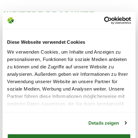
WEITERE PRODUKTE
FOLGENDE VERSANDKOSTEN
KÖNNEN ENTSTEHEN
PAKETVERSAND
Diese Webseite verwendet Cookies
6,95€
für Standardpakete (z.B.Dünger oder
Wir verwenden Cookies, um Inhalte und Anzeigen zu
Zubehör)
personalisieren, Funktionen für soziale Medien anbieten
zu können und die Zugriffe auf unsere Website zu
7,95€
für größere Pakete (z.B. Pflanzen oder
analysieren. Außerdem geben wir Informationen zu Ihrer
Erde)
Verwendung unserer Website an unsere Partner für
soziale Medien, Werbung und Analysen weiter. Unsere
SPERRGUTVERSAND
Partner führen diese Informationen möglicherweise mit
14,95€
weiteren Daten zusammen, die Sie ihnen bereitgestellt
haben oder die sie im Rahmen Ihrer Nutzung der Dienste
Warenkorb lädt
gesammelt haben.
SPEDITIONSVERSAND
Details zeigen
29,95€
ESSCHERT DESIGN
GARDENA Akku-