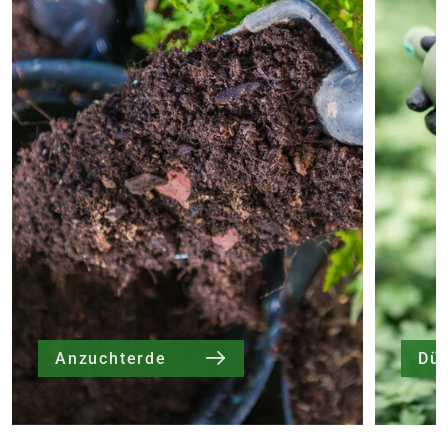
Anzuchterde
Dü