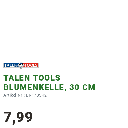
e
 Öffnungszeiten
 Öffnungszeiten
n
en
TALEN TOOLS
BLUMENKELLE, 30 CM
Artikel-Nr.: BR178342
7,99