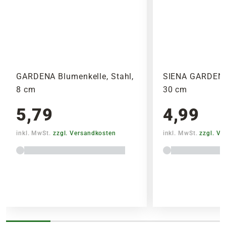
Versandkostensatz, welcher einmal berechnet
wird.
Bitte beachte das Pflanzen nicht vor
Wochenenden oder Feiertagen verschickt
werden, um lange Standzeiten zu vermeiden.
GARDENA Blumenkelle, Stahl,
SIENA GARDEN 
8 cm
30 cm
5,79
4,99
inkl. MwSt.
zzgl. Versandkosten
inkl. MwSt.
zzgl. V
Lieferhinweise