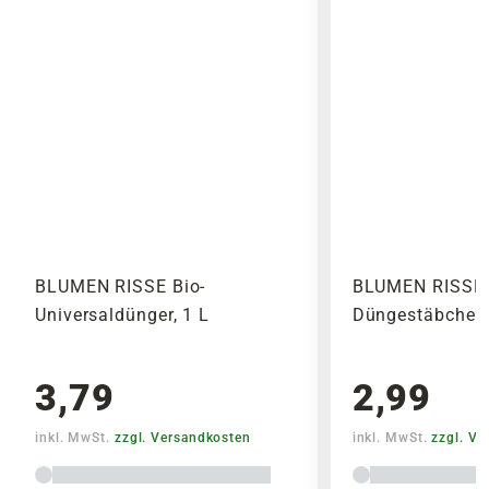
Noch vor Abschluss der Bestellung werden Dir
gewohnt, nach 3 Monaten Stäbchen erneuern.
alle anfallenden Versandkosten dargestellt. Die
Während der Winterruhe (November bis
Versandkosten Deiner Bestellung richten sich
Februar) Düngermenge auf die Hälfte
nach dem Produkt mit dem höchsten
verringern. Frisch umgetopfte Pflanzen erst
Versandkostensatz, welcher einmal berechnet
nach etwa 2 Wochen düngen.
wird.
Dosierung
Bitte beachte das Pflanzen nicht vor
Wochenenden oder Feiertagen verschickt
Topfdurchmesser bis 9 cm = 1/2
werden, um lange Standzeiten zu vermeiden.
BLUMEN RISSE Bio-
BLUMEN RISSE 
Stäbchen
Universaldünger, 1 L
Düngestäbchen,
Topfdurchmesser 10-12 cm = 1 Stäbchen
Topfdurchmesser 13-16 cm = 2 Stäbchen
Topfdurchmesser 17-20 cm = 3 Stäbchen
3,79
2,99
Topfdurchmesser 21-25 cm = 4 Stäbchen
Balkonkästen = 2 je Pflanze
inkl. MwSt.
zzgl. Versandkosten
inkl. MwSt.
zzgl. V