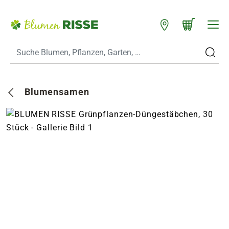
Zum Hauptinhalt
Warenkorb schließen
WARENKORB
Standorte
n
Blumensamen
es
er
eine