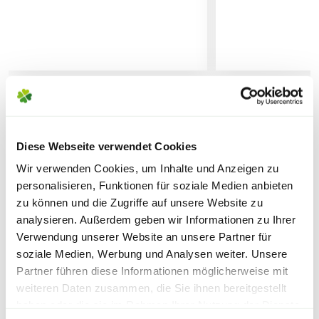
Sicherheitsdatenblatt
Lieferhinweise
FOLGENDE VERSANDKOSTEN
WEITERE PRODUKTE
KÖNNEN ENTSTEHEN
Diese Webseite verwendet Cookies
Wir verwenden Cookies, um Inhalte und Anzeigen zu
PAKETVERSAND
personalisieren, Funktionen für soziale Medien anbieten
6,95€
für Standardpakete (z.B.Dünger oder
zu können und die Zugriffe auf unsere Website zu
Zubehör)
analysieren. Außerdem geben wir Informationen zu Ihrer
7,95€
für größere Pakete (z.B. Pflanzen oder
Verwendung unserer Website an unsere Partner für
Erde)
soziale Medien, Werbung und Analysen weiter. Unsere
Partner führen diese Informationen möglicherweise mit
weiteren Daten zusammen, die Sie ihnen bereitgestellt
SPERRGUTVERSAND
haben oder die sie im Rahmen Ihrer Nutzung der Dienste
14,95€
Warenkorb lädt