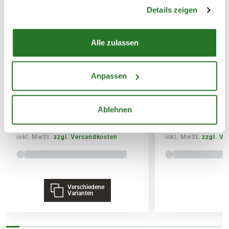
gesammelt haben.
Details zeigen
SPEDITIONSVERSAND
29,95€
Alle zulassen
BLUMEN RISSE Bio-Garten-&
BLUMEN RISSE 
Anpassen
Gemüsedünger
& Palmendünger
Ablehnen
7,99
3,79
inkl. MwSt.
zzgl. Versandkosten
inkl. MwSt.
zzgl. V
Verschiedene
Varianten