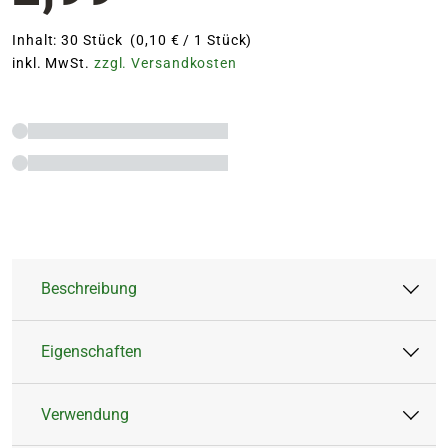
Inhalt: 30 Stück (0,10 € / 1 Stück)
inkl. MwSt.
zzgl. Versandkosten
Beschreibung
Eigenschaften
Die Blumen Risse Düngestäbchen für
Grünpflanzen garantieren ein kräftiges,
Verwendung
gesundes Wachstum und ein sattes Blattgrün
Artikeltyp:
Feststoffdünger