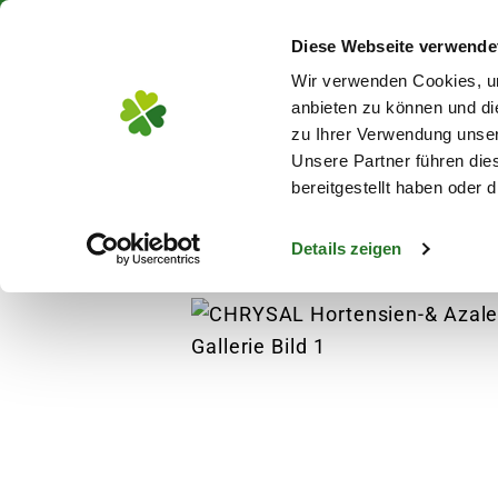
Über 130 Standorte in De
Diese Webseite verwende
Zum Hauptinhalt
Wir verwenden Cookies, um
anbieten zu können und di
zu Ihrer Verwendung unser
Unsere Partner führen die
Blumen
Pflanz
bereitgestellt haben oder
Details zeigen
Pflanzen
Anzucht
Blumensamen
CHR
s