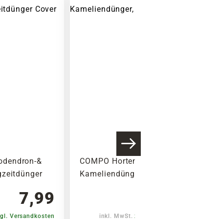
dendron-&
COMPO Hortensien-&
gzeitdünger
Kameliendünger, 1 L
7,99
10,99
gl. Versandkosten
inkl. MwSt.
zzgl. Versandkosten