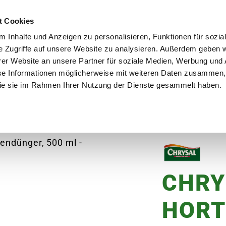
utschland
Qualität seit über 50 Jahren
Blumenversa
t Cookies
 Inhalte und Anzeigen zu personalisieren, Funktionen für sozia
e Zugriffe auf unsere Website zu analysieren. Außerdem geben w
er Website an unsere Partner für soziale Medien, Werbung und 
se Informationen möglicherweise mit weiteren Daten zusammen, 
en
Garten
Aktuelles
Ratgeber
Guts
 die sie im Rahmen Ihrer Nutzung der Dienste gesammelt haben.
YSAL Hortensien-& Azaleendünger
CHRY
HORT