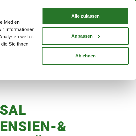
nd mit Wunschlieferdatum
WARENKORB
Warenkorb schließen
Alle zulassen
le Medien
Mein Konto
Standorte
ir Informationen
Anmelden
Anpassen
Analysen weiter.
die Sie ihnen
cheine
Karriere
Ablehnen
SAL
ENSIEN-&