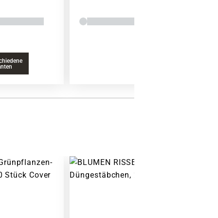
chiedene
anten