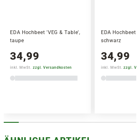
Umweltschutz: Unterstützt die Schaffung
Bitte beachte das Pflanzen nicht vor
von 100.000 qm Blühflächen jährlich.
Wochenenden oder Feiertagen verschickt
werden, um lange Standzeiten zu vermeiden.
EDA Hochbeet 'VEG & Table',
EDA Hochbeet 'V
taupe
schwarz
34,99
34,99
inkl. MwSt.
zzgl. Versandkosten
inkl. MwSt.
zzgl. V
Lieferhinweise
FOLGENDE VERSANDKOSTEN