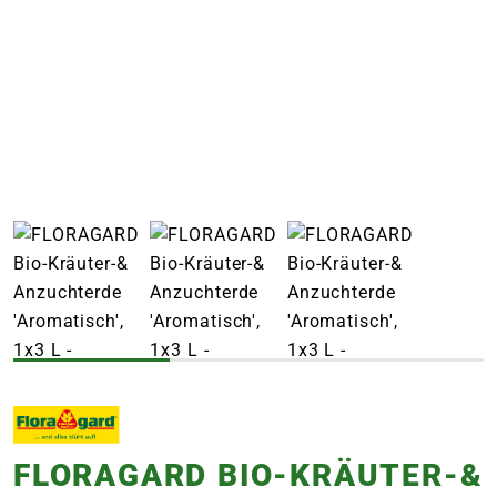
e
 Öffnungszeiten
 Öffnungszeiten
n
en
FLORAGARD BIO-KRÄUTER-&