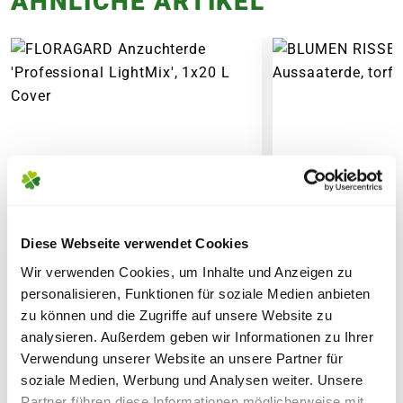
ÄHNLICHE ARTIKEL
KÖNNEN ENTSTEHEN
PAKETVERSAND
6,95€
für Standardpakete (z.B.Dünger oder
Zubehör)
7,95€
für größere Pakete (z.B. Pflanzen oder
Erde)
SPERRGUTVERSAND
14,95€
Diese Webseite verwendet Cookies
Wir verwenden Cookies, um Inhalte und Anzeigen zu
SPEDITIONSVERSAND
personalisieren, Funktionen für soziale Medien anbieten
29,95€
zu können und die Zugriffe auf unsere Website zu
analysieren. Außerdem geben wir Informationen zu Ihrer
FLORAGARD Anzuchterde
BLUMEN RISSE B
Verwendung unserer Website an unsere Partner für
'Professional LightMix', 1x20
Aussaaterde, tor
soziale Medien, Werbung und Analysen weiter. Unsere
L
Partner führen diese Informationen möglicherweise mit