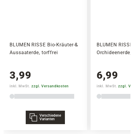
BLUMEN RISSE Bio-Kräuter-&
BLUMEN RISSE 
Aussaaterde, torffrei
Orchideenerde, t
3,99
6,99
inkl. MwSt.
zzgl. Versandkosten
inkl. MwSt.
zzgl. V
Verschiedene
Varianten