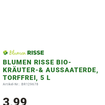
e
 Öffnungszeiten
 Öffnungszeiten
n
en
BLUMEN RISSE BIO-
KRÄUTER-& AUSSAATERDE,
TORFFREI, 5 L
Artikel-Nr.: BR129678
3,99