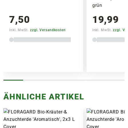
grün
7,50
19,99
inkl. MwSt.
zzgl. Versandkosten
inkl. MwSt.
zzgl. V
Lieferhinweise
FOLGENDE VERSANDKOSTEN
KÖNNEN ENTSTEHEN
ÄHNLICHE ARTIKEL
PAKETVERSAND
6,95€
für Standardpakete (z.B.Dünger oder
Zubehör)
7,95€
für größere Pakete (z.B. Pflanzen oder