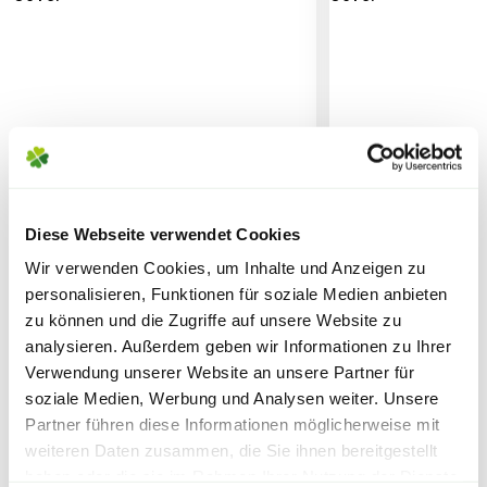
Erde)
SPERRGUTVERSAND
14,95€
SPEDITIONSVERSAND
29,95€
Diese Webseite verwendet Cookies
Wir verwenden Cookies, um Inhalte und Anzeigen zu
personalisieren, Funktionen für soziale Medien anbieten
FLORAGARD Bio-Kräuter-&
FLORAGARD Bio
zu können und die Zugriffe auf unsere Website zu
Anzuchterde 'Aromatisch', 2x3
Anzuchterde 'Ar
analysieren. Außerdem geben wir Informationen zu Ihrer
L
L
Verwendung unserer Website an unsere Partner für
soziale Medien, Werbung und Analysen weiter. Unsere
11,99
16,99
Partner führen diese Informationen möglicherweise mit
weiteren Daten zusammen, die Sie ihnen bereitgestellt
inkl. MwSt.
zzgl. Versandkosten
inkl. MwSt.
zzgl. V
haben oder die sie im Rahmen Ihrer Nutzung der Dienste