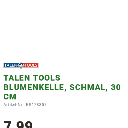
e
 Öffnungszeiten
 Öffnungszeiten
n
en
TALEN TOOLS
BLUMENKELLE, SCHMAL, 30
CM
Artikel-Nr.: BR178357
7,99