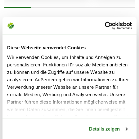
WEITERE PRODUKTE
FOLGENDE VERSANDKOSTEN
KÖNNEN ENTSTEHEN
Diese Webseite verwendet Cookies
PAKETVERSAND
Wir verwenden Cookies, um Inhalte und Anzeigen zu
6,95€
für Standardpakete (z.B.Dünger oder
personalisieren, Funktionen für soziale Medien anbieten
Zubehör)
zu können und die Zugriffe auf unsere Website zu
7,95€
für größere Pakete (z.B. Pflanzen oder
analysieren. Außerdem geben wir Informationen zu Ihrer
Erde)
Verwendung unserer Website an unsere Partner für
soziale Medien, Werbung und Analysen weiter. Unsere
Partner führen diese Informationen möglicherweise mit
SPERRGUTVERSAND
weiteren Daten zusammen, die Sie ihnen bereitgestellt
14,95€
haben oder die sie im Rahmen Ihrer Nutzung der Dienste
Warenkorb lädt
gesammelt haben.
Details zeigen
SPEDITIONSVERSAND