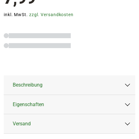
inkl. MwSt.
zzgl. Versandkosten
Beschreibung
Eigenschaften
Die TALEN TOOLS Blumenkelle mit Holzgriff ist
perfekt geeignet zum Einpflanzen und
Versand
Umtopfen von Blumen im Gartenbeet, dem
Artikeltyp:
Kelle
Kübel oder auf dem Balkon.