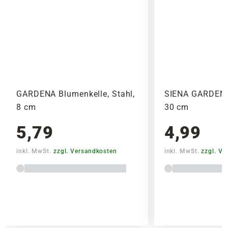
nach dem Produkt mit dem höchsten
Versandkostensatz, welcher einmal berechnet
wird.
Bitte beachte das Pflanzen nicht vor
Wochenenden oder Feiertagen verschickt
werden, um lange Standzeiten zu vermeiden.
GARDENA Blumenkelle, Stahl,
SIENA GARDEN 
8 cm
30 cm
5,79
4,99
inkl. MwSt.
zzgl. Versandkosten
inkl. MwSt.
zzgl. V
Lieferhinweise