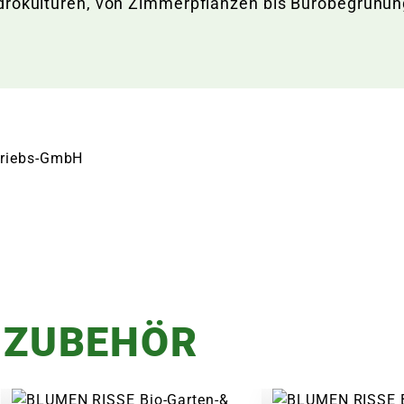
 Hydrokulturen, von Zimmerpflanzen bis Bürobegrünun
rtriebs-GmbH
 ZUBEHÖR