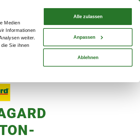
nd mit Wunschlieferdatum
WARENKORB
Warenkorb schließen
Alle zulassen
le Medien
Mein Konto
Standorte
ir Informationen
Anmelden
Anpassen
Analysen weiter.
die Sie ihnen
cheine
Karriere
Ablehnen
AGARD
TON-