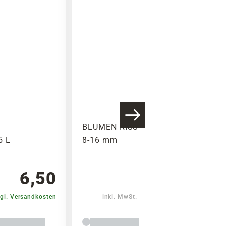
BLUMEN RISSE Tongranulat,
5 L
8-16 mm
6,50
6,99
gl. Versandkosten
inkl. MwSt.
zzgl. Versandkosten