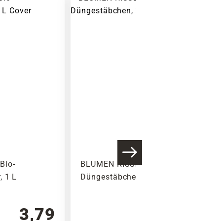
Bio-
BLUMEN RISSE Blühpflanzen-
, 1 L
Düngestäbchen, 30 Stück
3,79
2,99