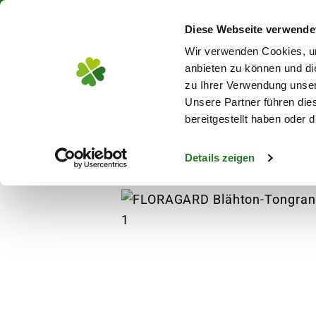
Über 130 Standorte in De
Diese Webseite verwende
Zum Hauptinhalt
Wir verwenden Cookies, um
anbieten zu können und di
zu Ihrer Verwendung unser
Unsere Partner führen die
Blumen
Pflanz
bereitgestellt haben oder
Details zeigen
Pflanzen
Anzucht
Blumensamen
FLO
s