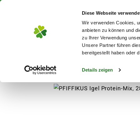
Über 130 Standorte in De
Diese Webseite verwende
Zum Hauptinhalt
Wir verwenden Cookies, um
anbieten zu können und di
zu Ihrer Verwendung unser
Unsere Partner führen die
Blumen
Pflanz
bereitgestellt haben oder
Details zeigen
Garten
Vogelbedarf
Vogelfutter
PFIF
s