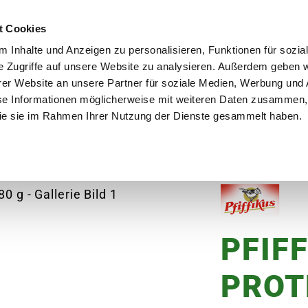
utschland
Qualität seit über 50 Jahren
Blumenversa
t Cookies
 Inhalte und Anzeigen zu personalisieren, Funktionen für sozia
e Zugriffe auf unsere Website zu analysieren. Außerdem geben w
er Website an unsere Partner für soziale Medien, Werbung und 
se Informationen möglicherweise mit weiteren Daten zusammen, 
en
Garten
Aktuelles
Ratgeber
Guts
 die sie im Rahmen Ihrer Nutzung der Dienste gesammelt haben.
FIKUS Igel Protein-Mix, 280 g
PFIFF
PROT