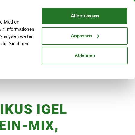
nd mit Wunschlieferdatum
WARENKORB
Warenkorb schließen
Alle zulassen
le Medien
Mein Konto
Standorte
ir Informationen
Anmelden
Anpassen
Analysen weiter.
die Sie ihnen
cheine
Karriere
Ablehnen
IKUS IGEL
EIN-MIX,