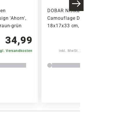
ten
DOBAR Nistkasten
gn 'Ahorn',
Camouflage Design 'Birke',
raun-grün
18x17x33 cm, braun-grün
34,99
34,99
gl. Versandkosten
inkl. MwSt.
zzgl. Versandkosten