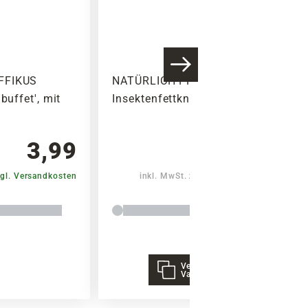
FFIKUS
NATÜRLICH-PFIFFIKUS
buffet', mit
Insektenfettknödel
3,99
4,59
gl. Versandkosten
inkl. MwSt.
zzgl. Versandkosten
Verschiedene
Varianten