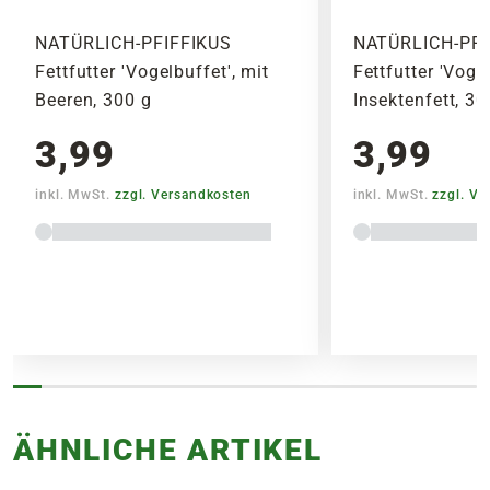
werden, um lange Standzeiten zu vermeiden.
NATÜRLICH-PFIFFIKUS
NATÜRLICH-PFI
Fettfutter 'Vogelbuffet', mit
Fettfutter 'Voge
Beeren, 300 g
Insektenfett, 30
3,99
3,99
inkl. MwSt.
zzgl. Versandkosten
inkl. MwSt.
zzgl. V
Lieferhinweise
FOLGENDE VERSANDKOSTEN
KÖNNEN ENTSTEHEN
ÄHNLICHE ARTIKEL
PAKETVERSAND