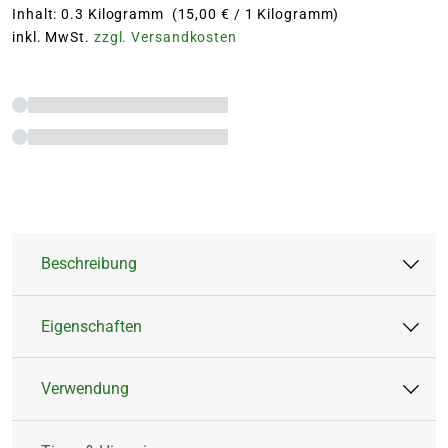
Inhalt: 0.3 Kilogramm (15,00 € / 1 Kilogramm)
inkl. MwSt.
zzgl. Versandkosten
Beschreibung
Eigenschaften
Das Pfiffikus Igelbuffet ist ein Fettfutterblock,
ein echter Protein- und Energielieferant und
Verwendung
sehr schmackhaft für Igel. Der Futterblock ist
Artikeltyp:
Mischfutter
die perfekte Ergänzung zum Mischfutter für
Inhalt:
300 g