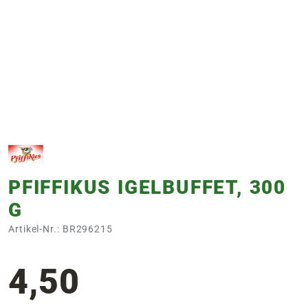
e
 Öffnungszeiten
 Öffnungszeiten
n
en
PFIFFIKUS IGELBUFFET, 300
G
Artikel-Nr.: BR296215
4,50