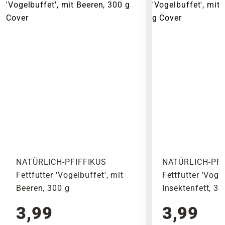
von Futtersilos in Trichterform oder als
Gewicht und den Abmessungen des Produktes.
hängende Variante. Ebenfalls wichtig ist
Noch vor Abschluss der Bestellung werden Dir
eine regelmäßige Reinigung der
alle anfallenden Versandkosten dargestellt. Die
Futterstation.
Versandkosten Deiner Bestellung richten sich
nach dem Produkt mit dem höchsten
Versandkostensatz, welcher einmal berechnet
wird.
Bitte beachte das Pflanzen nicht vor
Wochenenden oder Feiertagen verschickt
werden, um lange Standzeiten zu vermeiden.
NATÜRLICH-PFIFFIKUS
NATÜRLICH-PFI
Fettfutter 'Vogelbuffet', mit
Fettfutter 'Voge
Beeren, 300 g
Insektenfett, 30
3,99
3,99