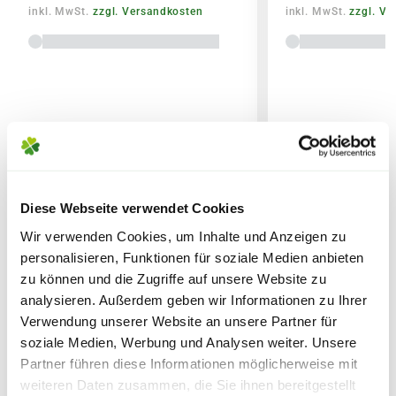
inkl. MwSt.
zzgl. Versandkosten
inkl. MwSt.
zzgl. V
Lieferhinweise
FOLGENDE VERSANDKOSTEN
KÖNNEN ENTSTEHEN
Diese Webseite verwendet Cookies
WEITERE PRODUKTE
Wir verwenden Cookies, um Inhalte und Anzeigen zu
PAKETVERSAND
personalisieren, Funktionen für soziale Medien anbieten
6,95€
für Standardpakete (z.B.Dünger oder
zu können und die Zugriffe auf unsere Website zu
Zubehör)
analysieren. Außerdem geben wir Informationen zu Ihrer
Verwendung unserer Website an unsere Partner für
7,95€
für größere Pakete (z.B. Pflanzen oder
soziale Medien, Werbung und Analysen weiter. Unsere
Erde)
Partner führen diese Informationen möglicherweise mit
weiteren Daten zusammen, die Sie ihnen bereitgestellt
SPERRGUTVERSAND