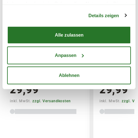
haben oder die sie im Rahmen Ihrer Nutzung der Dienste
Warenkorb lädt
14,95€
gesammelt haben.
Details zeigen
SPEDITIONSVERSAND
Alle zulassen
29,95€
Anpassen
DOBAR Deko Vogelhaus
DOBAR Futterha
'Welcome', mit Ständer
cm, rot-braun
18x18x123 cm, bunt
Ablehnen
29,99
29,99
inkl. MwSt.
zzgl. Versandkosten
inkl. MwSt.
zzgl. V