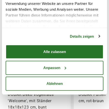
Verwendung unserer Website an unsere Partner für
PAKETVERSAND
soziale Medien, Werbung und Analysen weiter. Unsere
Partner führen diese Informationen möglicherweise mit
6,95€
für Standardpakete (z.B.Dünger oder
weiteren Daten zusammen, die Sie ihnen bereitgestellt
Zubehör)
haben oder die sie im Rahmen Ihrer Nutzung der Dienste
7,95€
für größere Pakete (z.B. Pflanzen oder
Warenkorb lädt
gesammelt haben.
Erde)
Details zeigen
SPERRGUTVERSAND
Alle zulassen
14,95€
Anpassen
SPEDITIONSVERSAND
29,95€
Ablehnen
DOBAR Deko Vogelhaus
DOBAR Futterha
'Welcome', mit Ständer
cm, rot-braun
18x18x123 cm, bunt