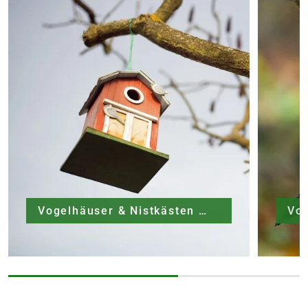
Vogelhäuser & Nistkästen
Vog