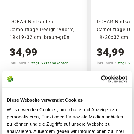
Wochenenden oder Feiertagen verschickt
werden, um lange Standzeiten zu vermeiden.
DOBAR Nistkasten
DOBAR Nistkas
Camouflage Design 'Ahorn',
Camouflage Desi
19x19x32 cm, braun-grün
19x20x32 cm, b
34,99
34,99
inkl. MwSt.
zzgl. Versandkosten
inkl. MwSt.
zzgl. V
Lieferhinweise
Diese Webseite verwendet Cookies
Wir verwenden Cookies, um Inhalte und Anzeigen zu
personalisieren, Funktionen für soziale Medien anbieten
FOLGENDE VERSANDKOSTEN
zu können und die Zugriffe auf unsere Website zu
KÖNNEN ENTSTEHEN
WEITERE PRODUKTE
analysieren. Außerdem geben wir Informationen zu Ihrer