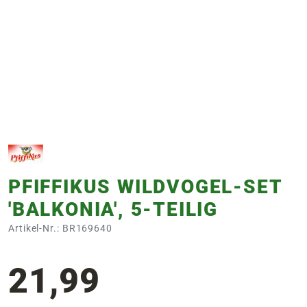
e
 Öffnungszeiten
 Öffnungszeiten
n
en
PFIFFIKUS WILDVOGEL-SET
'BALKONIA', 5-TEILIG
Artikel-Nr.: BR169640
21,99