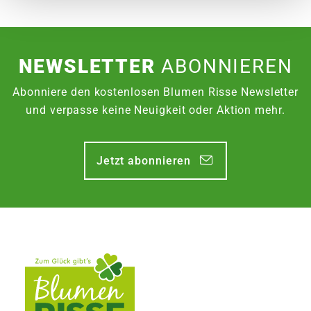
Lieferhinweise
NEWSLETTER
ABONNIEREN
Abonniere den kostenlosen Blumen Risse Newsletter
und verpasse keine Neuigkeit oder Aktion mehr.
FOLGENDE VERSANDKOSTEN
KÖNNEN ENTSTEHEN
Jetzt abonnieren
PAKETVERSAND
6,95€
für Standardpakete (z.B.Dünger oder
Zubehör)
7,95€
für größere Pakete (z.B. Pflanzen oder
Erde)
SPERRGUTVERSAND