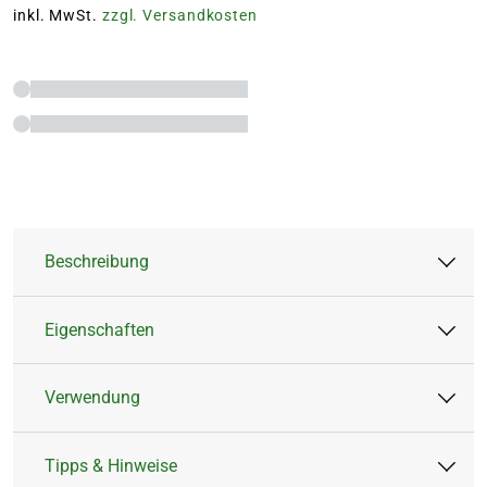
inkl. MwSt.
zzgl. Versandkosten
Beschreibung
Eigenschaften
Verwendung
Artikeltyp:
Fettfutter,
Das Komplett-Set zur Unterstützung von
Meisenknödel,
heimischen Wildvögeln in Ihrem Garten oder
Tipps & Hinweise
Vogelhaus
auf Ihrem Balkon: