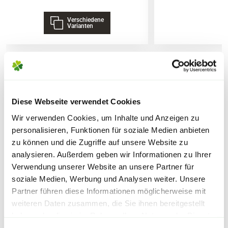
Verschiedene
Lieferhinweise
Varianten
WEITERE PRODUKTE
FOLGENDE VERSANDKOSTEN
Diese Webseite verwendet Cookies
KÖNNEN ENTSTEHEN
Wir verwenden Cookies, um Inhalte und Anzeigen zu
personalisieren, Funktionen für soziale Medien anbieten
PAKETVERSAND
zu können und die Zugriffe auf unsere Website zu
6,95€
für Standardpakete (z.B.Dünger oder
analysieren. Außerdem geben wir Informationen zu Ihrer
Zubehör)
Verwendung unserer Website an unsere Partner für
7,95€
für größere Pakete (z.B. Pflanzen oder
soziale Medien, Werbung und Analysen weiter. Unsere
Erde)
Partner führen diese Informationen möglicherweise mit
weiteren Daten zusammen, die Sie ihnen bereitgestellt
SPERRGUTVERSAND
haben oder die sie im Rahmen Ihrer Nutzung der Dienste
Warenkorb lädt
gesammelt haben.