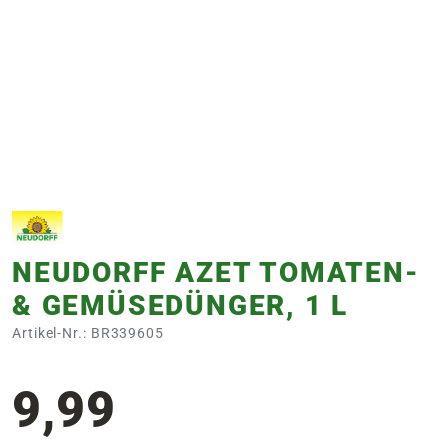
e
 Öffnungszeiten
 Öffnungszeiten
n
en
NEUDORFF AZET TOMATEN-
& GEMÜSEDÜNGER, 1 L
Artikel-Nr.: BR339605
9,99