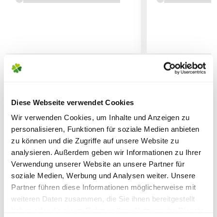
geeignet, indem er einfach ins Pflanzloch
gegeben wird. Die Verpackungsfolie besteht zu
Lieferhinweise
80 % aus Rezyklat.
Der COMPO BIO Blaudünger ist die
umweltbewusste Wahl für jede Gärtnerin und
jeden Gärtner.
WEITERE PRODUKTE
FOLGENDE VERSANDKOSTEN
Diese Webseite verwendet Cookies
KÖNNEN ENTSTEHEN
Anwendung
Wir verwenden Cookies, um Inhalte und Anzeigen zu
Um Deine Pflanzen mit COMPO BIO Blaudünger zu
personalisieren, Funktionen für soziale Medien anbieten
PAKETVERSAND
zu können und die Zugriffe auf unsere Website zu
düngen, arbeite ihn drei bis vier Zentimeter tief in die
6,95€
für Standardpakete (z.B.Dünger oder
analysieren. Außerdem geben wir Informationen zu Ihrer
Erde ein und wässer anschließend ausreichend. So
Verwendung unserer Website an unsere Partner für
Zubehör)
sind Deine Pflanzen für fünf bis sechs Wochen mit
soziale Medien, Werbung und Analysen weiter. Unsere
7,95€
für größere Pakete (z.B. Pflanzen oder
allen Nährstoffen versorgt.
Partner führen diese Informationen möglicherweise mit
Erde)
weiteren Daten zusammen, die Sie ihnen bereitgestellt
Eine Ausbringung mit Handschuhen ist zu
haben oder die sie im Rahmen Ihrer Nutzung der Dienste
SPERRGUTVERSAND
Warenkorb lädt