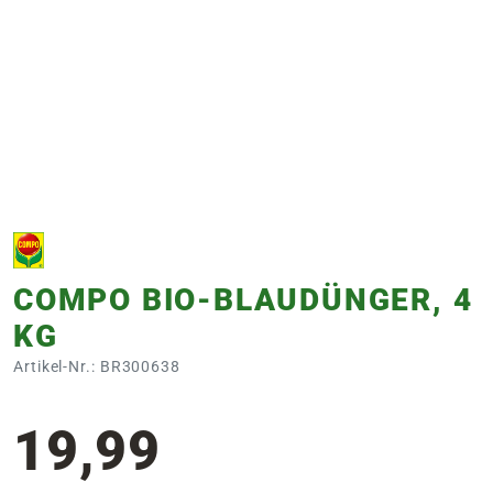
e
 Öffnungszeiten
 Öffnungszeiten
n
en
COMPO BIO-BLAUDÜNGER, 4
KG
Artikel-Nr.: BR300638
19,99