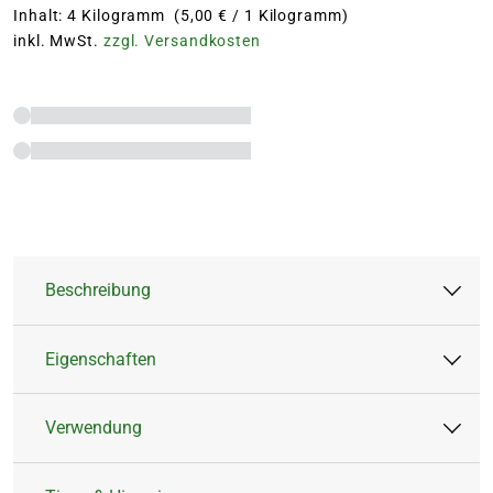
Inhalt: 4 Kilogramm (5,00 € / 1 Kilogramm)
inkl. MwSt.
zzgl. Versandkosten
Beschreibung
Eigenschaften
Hochwertiger Gartendünger für Obst,
Gemüse und alle Gartenpflanzen
Verwendung
Natürlich leistungsstark - besonders hoher
Artikeltyp:
Feststoffdünger
Nährstoffgehalt für gesundes, kräftiges
Dünger
6 Wochen