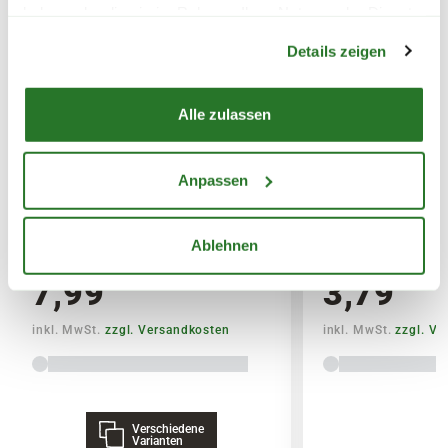
haben oder die sie im Rahmen Ihrer Nutzung der Dienste
SPERRGUTVERSAND
Warenkorb lädt
gesammelt haben.
Details zeigen
14,95€
SPEDITIONSVERSAND
Alle zulassen
29,95€
Anpassen
BLUMEN RISSE Bio-Garten-&
BLUMEN RISSE 
Gemüsedünger
& Palmendünger
Ablehnen
7,99
3,79
inkl. MwSt.
zzgl. Versandkosten
inkl. MwSt.
zzgl. V
Verschiedene
Varianten