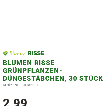
e
 Öffnungszeiten
 Öffnungszeiten
n
en
BLUMEN RISSE
GRÜNPFLANZEN-
DÜNGESTÄBCHEN, 30 STÜCK
Artikel-Nr.: BR132981
2,99