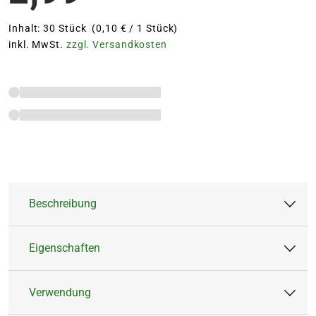
Inhalt: 30 Stück (0,10 € / 1 Stück)
inkl. MwSt.
zzgl. Versandkosten
Beschreibung
Eigenschaften
Die Blumen Risse Düngestäbchen für
Grünpflanzen garantieren ein kräftiges,
Verwendung
gesundes Wachstum und ein sattes Blattgrün
Artikeltyp:
Feststoffdünger