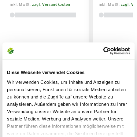
Sicherheitsdatenblatt
inkl. MwSt.
zzgl. Versandkosten
inkl. MwSt.
zzgl. V
Lieferhinweise
FOLGENDE VERSANDKOSTEN
Diese Webseite verwendet Cookies
WEITERE PRODUKTE
KÖNNEN ENTSTEHEN
Wir verwenden Cookies, um Inhalte und Anzeigen zu
personalisieren, Funktionen für soziale Medien anbieten
PAKETVERSAND
zu können und die Zugriffe auf unsere Website zu
6,95€
für Standardpakete (z.B.Dünger oder
analysieren. Außerdem geben wir Informationen zu Ihrer
Verwendung unserer Website an unsere Partner für
Zubehör)
soziale Medien, Werbung und Analysen weiter. Unsere
7,95€
für größere Pakete (z.B. Pflanzen oder
Partner führen diese Informationen möglicherweise mit
Erde)
weiteren Daten zusammen, die Sie ihnen bereitgestellt