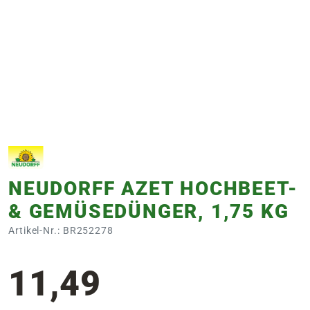
e
 Öffnungszeiten
 Öffnungszeiten
n
en
NEUDORFF AZET HOCHBEET-
& GEMÜSEDÜNGER, 1,75 KG
Artikel-Nr.: BR252278
11,49