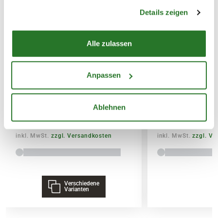
gesammelt haben.
Details zeigen
14,95€
SPEDITIONSVERSAND
Alle zulassen
29,95€
BLUMEN RISSE Bio-Garten-&
BLUMEN RISSE 
Anpassen
Gemüsedünger
& Palmendünger
Ablehnen
7,99
3,79
inkl. MwSt.
zzgl. Versandkosten
inkl. MwSt.
zzgl. V
Verschiedene
Varianten