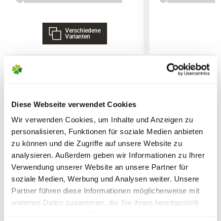
Verschiedene
Lieferhinweise
Varianten
WEITERE PRODUKTE
FOLGENDE VERSANDKOSTEN
Diese Webseite verwendet Cookies
KÖNNEN ENTSTEHEN
Wir verwenden Cookies, um Inhalte und Anzeigen zu
personalisieren, Funktionen für soziale Medien anbieten
PAKETVERSAND
zu können und die Zugriffe auf unsere Website zu
6,95€
für Standardpakete (z.B.Dünger oder
analysieren. Außerdem geben wir Informationen zu Ihrer
Verwendung unserer Website an unsere Partner für
Zubehör)
soziale Medien, Werbung und Analysen weiter. Unsere
7,95€
für größere Pakete (z.B. Pflanzen oder
Partner führen diese Informationen möglicherweise mit
Erde)
weiteren Daten zusammen, die Sie ihnen bereitgestellt
haben oder die sie im Rahmen Ihrer Nutzung der Dienste
SPERRGUTVERSAND
Warenkorb lädt