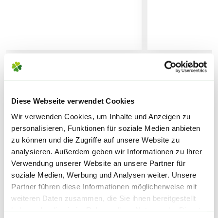
Lieferhinweise
Anwendungszeitraum
Anfang März bis Ende September.
Hinweis
Vor Gebrauch Produktinformationen und
FOLGENDE VERSANDKOSTEN
WEITERE PRODUKTE
Anwendungshinweise beachten.
KÖNNEN ENTSTEHEN
Diese Webseite verwendet Cookies
Wir verwenden Cookies, um Inhalte und Anzeigen zu
PAKETVERSAND
Sicherheitsdatenblatt
personalisieren, Funktionen für soziale Medien anbieten
6,95€
für Standardpakete (z.B.Dünger oder
zu können und die Zugriffe auf unsere Website zu
Zubehör)
analysieren. Außerdem geben wir Informationen zu Ihrer
7,95€
für größere Pakete (z.B. Pflanzen oder
Verwendung unserer Website an unsere Partner für
Erde)
soziale Medien, Werbung und Analysen weiter. Unsere
Partner führen diese Informationen möglicherweise mit
weiteren Daten zusammen, die Sie ihnen bereitgestellt
SPERRGUTVERSAND
haben oder die sie im Rahmen Ihrer Nutzung der Dienste
Warenkorb lädt
14,95€