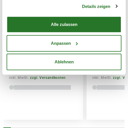
gesammelt haben.
Details zeigen
SPEDITIONSVERSAND
29,95€
Alle zulassen
BLUMEN RISSE Beet &
BLUMEN RISSE 
Anpassen
Balkon-Langzeitdünger, 900 g
Universaldünger
Ablehnen
8,99
3,79
inkl. MwSt.
zzgl. Versandkosten
inkl. MwSt.
zzgl. V