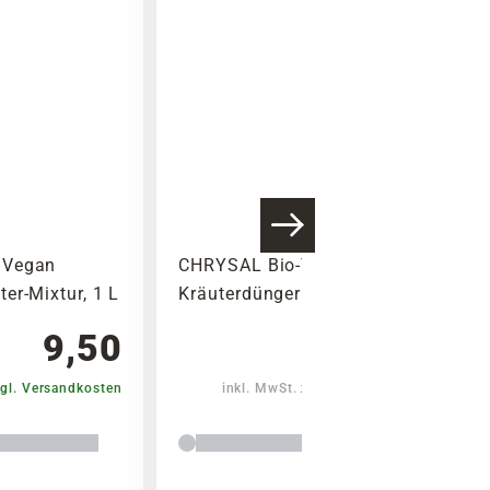
 Vegan
CHRYSAL Bio-Tomaten-&
er-Mixtur, 1 L
Kräuterdünger
9,50
7,50
gl. Versandkosten
inkl. MwSt.
zzgl. Versandkosten