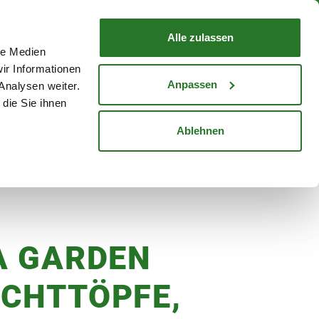
nd mit Wunschlieferdatum
WARENKORB
Warenkorb schließen
Alle zulassen
le Medien
Mein Konto
Standorte
ir Informationen
Anmelden
Anpassen
Analysen weiter.
die Sie ihnen
cheine
Karriere
Ablehnen
A GARDEN
CHTTÖPFE,