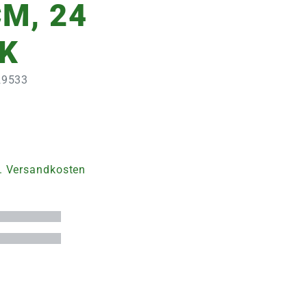
CM, 24
K
229533
. Versandkosten