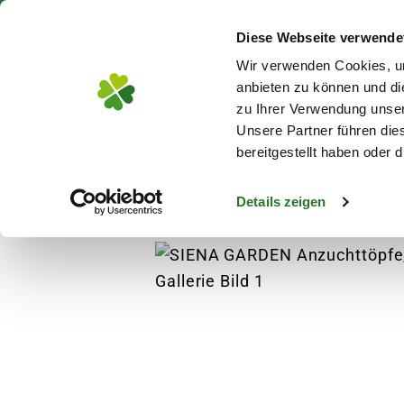
Über 130 Standorte in De
Diese Webseite verwende
Zum Hauptinhalt
Wir verwenden Cookies, um
anbieten zu können und di
zu Ihrer Verwendung unser
Unsere Partner führen die
Blumen
Pflanz
bereitgestellt haben oder
Details zeigen
Garten
Gartenausstattung
SIENA GARDEN
s