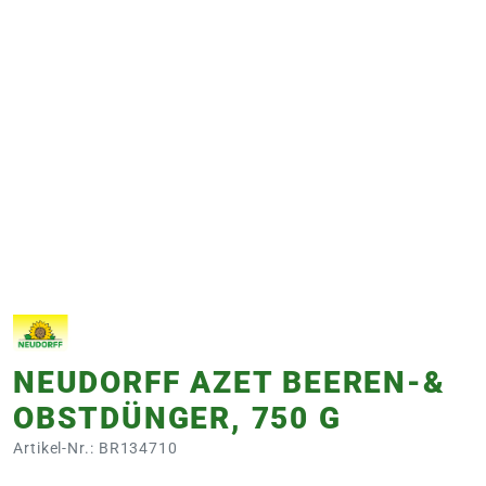
e
 Öffnungszeiten
 Öffnungszeiten
n
en
NEUDORFF AZET BEEREN-&
OBSTDÜNGER, 750 G
Artikel-Nr.: BR134710