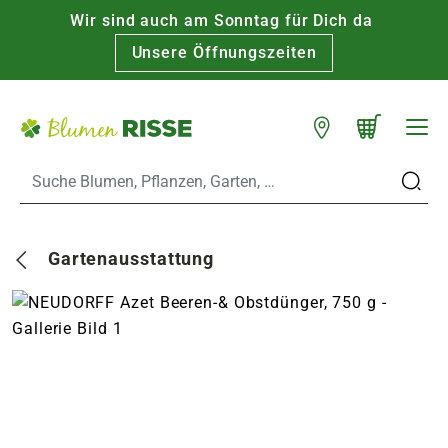
Wir sind auch am Sonntag für Dich da
Warenkorb schließen
WARENKORB
Unsere Öffnungszeiten
Zum Hauptinhalt
Standorte
n
Gartenausstattung
es
er
eine