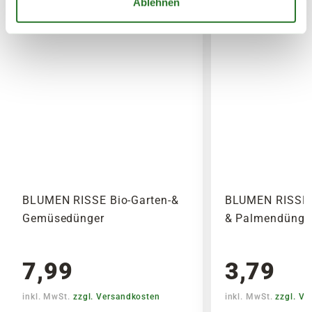
Ablehnen
Zubehör)
7,95€
für größere Pakete (z.B. Pflanzen oder
Erde)
SPERRGUTVERSAND
14,95€
SPEDITIONSVERSAND
29,95€
BLUMEN RISSE Bio-Garten-&
BLUMEN RISSE 
Gemüsedünger
& Palmendünger
7,99
3,79
inkl. MwSt.
zzgl. Versandkosten
inkl. MwSt.
zzgl. V