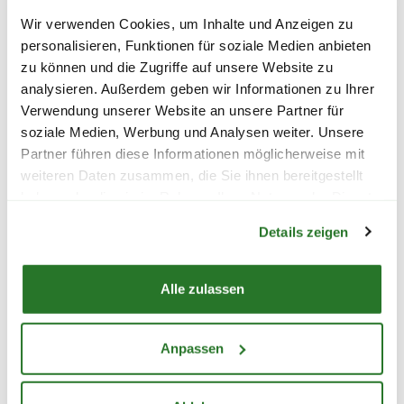
Wir verwenden Cookies, um Inhalte und Anzeigen zu
personalisieren, Funktionen für soziale Medien anbieten
11,99
6,99
zu können und die Zugriffe auf unsere Website zu
analysieren. Außerdem geben wir Informationen zu Ihrer
inkl. MwSt.
zzgl. Versandkosten
inkl. MwSt.
zzgl. V
Verwendung unserer Website an unsere Partner für
soziale Medien, Werbung und Analysen weiter. Unsere
Partner führen diese Informationen möglicherweise mit
Lieferhinweise
weiteren Daten zusammen, die Sie ihnen bereitgestellt
Vers
haben oder die sie im Rahmen Ihrer Nutzung der Dienste
Vari
Warenkorb lädt
gesammelt haben.
Details zeigen
Alle zulassen
FOLGENDE VERSANDKOSTEN
WEITERE PRODUKTE
KÖNNEN ENTSTEHEN
Anpassen
PAKETVERSAND
6,95€
für Standardpakete (z.B.Dünger oder