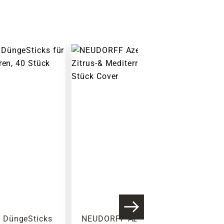
Warenkorb lädt
 DüngeSticks
NEUDORFF Azet DüngeSticks