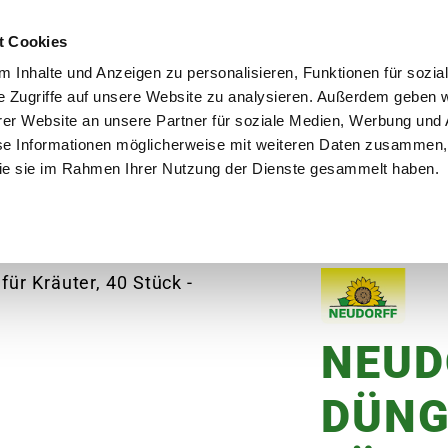
utschland
Qualität seit über 50 Jahren
Blumenversa
t Cookies
 Inhalte und Anzeigen zu personalisieren, Funktionen für sozia
e Zugriffe auf unsere Website zu analysieren. Außerdem geben w
er Website an unsere Partner für soziale Medien, Werbung und 
se Informationen möglicherweise mit weiteren Daten zusammen, 
en
Garten
Aktuelles
Ratgeber
Guts
 die sie im Rahmen Ihrer Nutzung der Dienste gesammelt haben.
 DüngeSticks für Kräuter, 40 Stück
NEUD
DÜNG