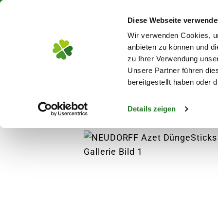
Über 130 Standorte in De
Diese Webseite verwende
Zum Hauptinhalt
Wir verwenden Cookies, um
anbieten zu können und di
zu Ihrer Verwendung unser
Unsere Partner führen die
Blumen
Pflanz
bereitgestellt haben oder
Details zeigen
Garten
Gartenausstattung
NEUDORFF Azet
s