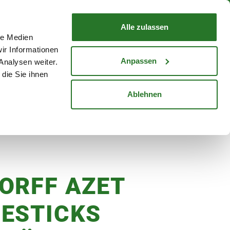
nd mit Wunschlieferdatum
WARENKORB
Warenkorb schließen
Alle zulassen
le Medien
Mein Konto
Standorte
ir Informationen
Anmelden
Anpassen
Analysen weiter.
die Sie ihnen
cheine
Karriere
Ablehnen
ORFF AZET
ESTICKS