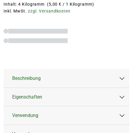
Inhalt: 4 Kilogramm (5,00 € / 1 Kilogramm)
inkl. MwSt.
zzgl. Versandkosten
Beschreibung
Eigenschaften
Hochwertiger Gartendünger für Obst,
Gemüse und alle Gartenpflanzen
Verwendung
Natürlich leistungsstark - besonders hoher
Artikeltyp:
Feststoffdünger
Nährstoffgehalt für gesundes, kräftiges
Dünger
6 Wochen