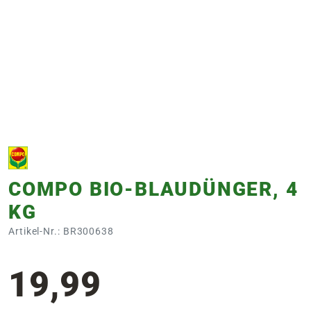
e
 Öffnungszeiten
 Öffnungszeiten
n
en
COMPO BIO-BLAUDÜNGER, 4
KG
Artikel-Nr.: BR300638
19,99