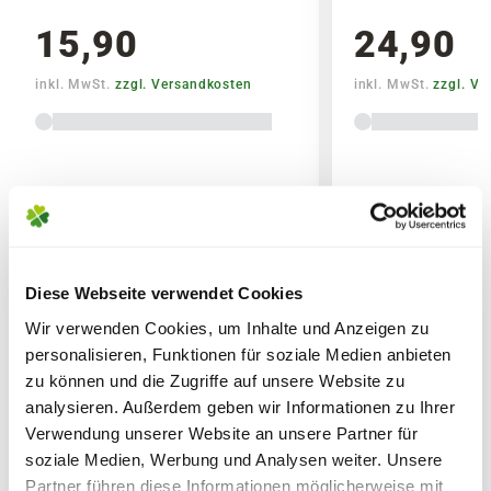
15,90
24,90
Noch mehr Rosentipps
inkl. MwSt.
zzgl. Versandkosten
inkl. MwSt.
zzgl. V
WAS IST DIE ADR-
AUSZEICHNUNG?
Für diese Auszeichnung werden neue
Lieferhinweise
Rosenzüchtungen in zwölf verschiedene
Prüfungsgärten in Deutschland
gepflanzt, in welchem sie drei Jahre lang
Diese Webseite verwendet Cookies
verbleiben. In diesem Zeitraum wird
Wir verwenden Cookies, um Inhalte und Anzeigen zu
geprüft, ob die neuen Sorten ohne den
WEITERE PRODUKTE
personalisieren, Funktionen für soziale Medien anbieten
FOLGENDE VERSANDKOSTEN
Einsatz von Pflanzenschutzmitteln
KÖNNEN ENTSTEHEN
zu können und die Zugriffe auf unsere Website zu
gesund bleiben und zeitgleich einen
analysieren. Außerdem geben wir Informationen zu Ihrer
hohen Zierwert besitzen.
PAKETVERSAND
Verwendung unserer Website an unsere Partner für
soziale Medien, Werbung und Analysen weiter. Unsere
6,95€
für Standardpakete (z.B.Dünger oder
Wird diese Prüfung bestanden, darf die
Partner führen diese Informationen möglicherweise mit