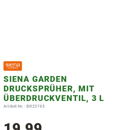
e
 Öffnungszeiten
 Öffnungszeiten
n
en
SIENA GARDEN
DRUCKSPRÜHER, MIT
ÜBERDRUCKVENTIL, 3 L
Artikel-Nr.: BR23765
19,99