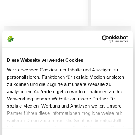
AUSZEICHNUNG?
Für diese Auszeichnung werden neue
Lieferhinweise
Rosenzüchtungen in zwölf verschiedene
Prüfungsgärten in Deutschland
gepflanzt, in welchem sie drei Jahre lang
verbleiben. In diesem Zeitraum wird
geprüft, ob die neuen Sorten ohne den
WEITERE PRODUKTE
FOLGENDE VERSANDKOSTEN
Einsatz von Pflanzenschutzmitteln
Diese Webseite verwendet Cookies
KÖNNEN ENTSTEHEN
gesund bleiben und zeitgleich einen
Wir verwenden Cookies, um Inhalte und Anzeigen zu
hohen Zierwert besitzen.
personalisieren, Funktionen für soziale Medien anbieten
PAKETVERSAND
zu können und die Zugriffe auf unsere Website zu
6,95€
für Standardpakete (z.B.Dünger oder
Wird diese Prüfung bestanden, darf die
analysieren. Außerdem geben wir Informationen zu Ihrer
Zubehör)
Verwendung unserer Website an unsere Partner für
Rosensorte die ADR-Auszeichnung
7,95€
für größere Pakete (z.B. Pflanzen oder
soziale Medien, Werbung und Analysen weiter. Unsere
tragen.
Erde)
Partner führen diese Informationen möglicherweise mit
weiteren Daten zusammen, die Sie ihnen bereitgestellt
SPERRGUTVERSAND
haben oder die sie im Rahmen Ihrer Nutzung der Dienste
Warenkorb lädt
gesammelt haben.