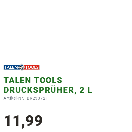
e
 Öffnungszeiten
 Öffnungszeiten
n
en
TALEN TOOLS
DRUCKSPRÜHER, 2 L
Artikel-Nr.: BR230721
11,99