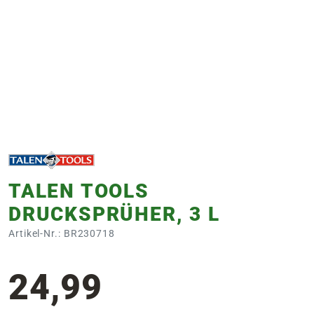
e
 Öffnungszeiten
 Öffnungszeiten
n
en
TALEN TOOLS
DRUCKSPRÜHER, 3 L
Artikel-Nr.: BR230718
24,99