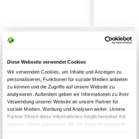
AUSZEICHNUNG?
Für diese Auszeichnung werden neue
Lieferhinweise
Rosenzüchtungen in zwölf verschiedene
Prüfungsgärten in Deutschland
gepflanzt, in welchem sie drei Jahre lang
verbleiben. In diesem Zeitraum wird
geprüft, ob die neuen Sorten ohne den
WEITERE PRODUKTE
FOLGENDE VERSANDKOSTEN
Einsatz von Pflanzenschutzmitteln
Diese Webseite verwendet Cookies
KÖNNEN ENTSTEHEN
gesund bleiben und zeitgleich einen
Wir verwenden Cookies, um Inhalte und Anzeigen zu
hohen Zierwert besitzen.
personalisieren, Funktionen für soziale Medien anbieten
PAKETVERSAND
zu können und die Zugriffe auf unsere Website zu
6,95€
für Standardpakete (z.B.Dünger oder
Wird diese Prüfung bestanden, darf die
analysieren. Außerdem geben wir Informationen zu Ihrer
Zubehör)
Verwendung unserer Website an unsere Partner für
Rosensorte die ADR-Auszeichnung
7,95€
für größere Pakete (z.B. Pflanzen oder
soziale Medien, Werbung und Analysen weiter. Unsere
tragen.
Erde)
Partner führen diese Informationen möglicherweise mit
weiteren Daten zusammen, die Sie ihnen bereitgestellt
SPERRGUTVERSAND
haben oder die sie im Rahmen Ihrer Nutzung der Dienste
Warenkorb lädt
gesammelt haben.