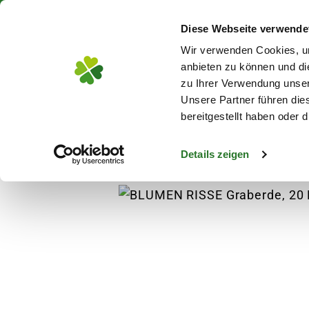
Über 130 Standorte in De
Diese Webseite verwende
Zum Hauptinhalt
Wir verwenden Cookies, um
anbieten zu können und di
zu Ihrer Verwendung unser
Unsere Partner führen die
Blumen
Pflanz
bereitgestellt haben oder
Details zeigen
Pflanzen
Obst, Gemüse & Kräuter
Kräute
s