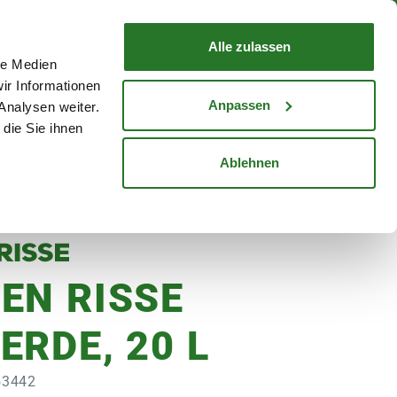
nd mit Wunschlieferdatum
WARENKORB
Warenkorb schließen
Alle zulassen
le Medien
Mein Konto
Standorte
ir Informationen
Anmelden
Anpassen
Analysen weiter.
die Sie ihnen
cheine
Karriere
Ablehnen
EN RISSE
ERDE, 20 L
153442