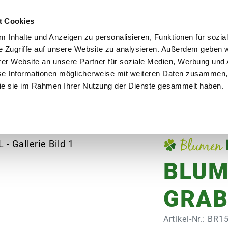
utschland
Qualität seit über 50 Jahren
Blumenversa
t Cookies
 Inhalte und Anzeigen zu personalisieren, Funktionen für sozia
e Zugriffe auf unsere Website zu analysieren. Außerdem geben w
er Website an unsere Partner für soziale Medien, Werbung und 
se Informationen möglicherweise mit weiteren Daten zusammen, 
en
Garten
Aktuelles
Ratgeber
Guts
 die sie im Rahmen Ihrer Nutzung der Dienste gesammelt haben.
r
BLUMEN RISSE Graberde
BLUM
GRAB
Artikel-Nr.: BR