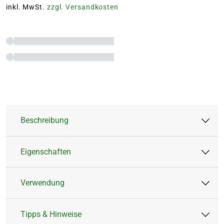
inkl. MwSt.
zzgl. Versandkosten
Beschreibung
Eigenschaften
Kelle aus pulverbeschichtetem Stahl
Griff aus Polypropylen
Verwendung
Länge: 31 cm
Artikeltyp:
Kelle
Breite: 9 cm
Farbe:
Grün, Silber
Tipps & Hinweise
Höhe: 2 cm