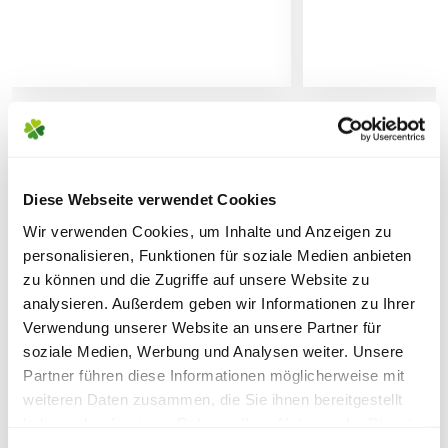
gezeigten Abbildung abweichen.
Lieferhinweise
Abhängig von der aktuellen Jahreszeit
können ebenfalls die
Blütenstände
und
Reifezeiten
variieren.
Die
Liefergröße
wird zusätzlich durch
WEITERE PRODUKTE
saisonale Formschnitte beeinflusst,
FOLGENDE VERSANDKOSTEN
Diese Webseite verwendet Cookies
KÖNNEN ENTSTEHEN
welche in den Gärtnereien durchgeführt
Wir verwenden Cookies, um Inhalte und Anzeigen zu
werden. Die am Produkt angegebene
personalisieren, Funktionen für soziale Medien anbieten
PAKETVERSAND
Liefergröße entspricht der Höhe ohne
zu können und die Zugriffe auf unsere Website zu
6,95€
für Standardpakete (z.B.Dünger oder
Topf oder dem Topfvolumen.
analysieren. Außerdem geben wir Informationen zu Ihrer
Zubehör)
Verwendung unserer Website an unsere Partner für
7,95€
für größere Pakete (z.B. Pflanzen oder
soziale Medien, Werbung und Analysen weiter. Unsere
Erde)
Partner führen diese Informationen möglicherweise mit
weiteren Daten zusammen, die Sie ihnen bereitgestellt
SPERRGUTVERSAND
haben oder die sie im Rahmen Ihrer Nutzung der Dienste
Warenkorb lädt
gesammelt haben.