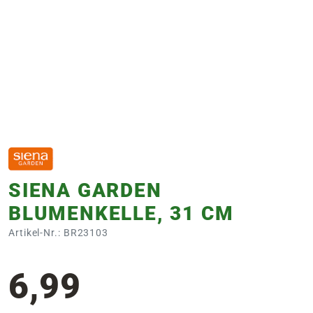
e
 Öffnungszeiten
 Öffnungszeiten
n
en
SIENA GARDEN
BLUMENKELLE, 31 CM
Artikel-Nr.: BR23103
6,99