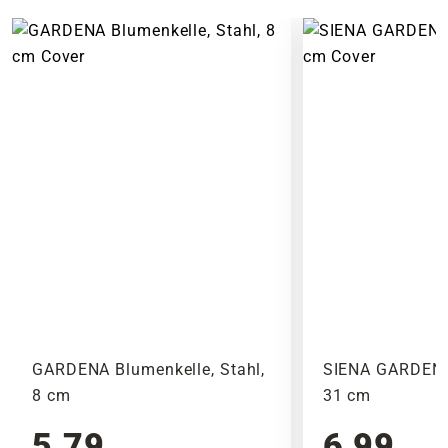
Beliefert werden ausschließlich Adressen
Berührungen zu Hautreizungen oder
innerhalb Deutschlands. Die Lieferkosten für
allergischen Reaktionen führen, der
die angebotenen Artikel ergeben sich aus dem
Verzehr bestimmter Arten ist gar tödlich.
Gewicht und den Abmessungen des Produktes.
Die giftigste Pflanze Europas ist dabei
Noch vor Abschluss der Bestellung werden Dir
der blaue Eisenhut, bei welchem schon
alle anfallenden Versandkosten dargestellt. Die
der Verzehr von zwei Gramm, durch das
Versandkosten Deiner Bestellung richten sich
enthaltene Aconitin, zum Tod führen.
nach dem Produkt mit dem höchsten
Versandkostensatz, welcher einmal berechnet
Es empfiehlt sich daher vorab die
wird.
Giftigkeit für Mensch und Tier zu
beachten und bei der Gartenarbeit offene
Bitte beachte das Pflanzen nicht vor
Hautstellen zu bedecken.
Wochenenden oder Feiertagen verschickt
werden, um lange Standzeiten zu vermeiden.
GARDENA Blumenkelle, Stahl,
SIENA GARDEN 
8 cm
31 cm
LIEFERHINWEIS ZUR
PFLANZENBESTELLUNG
5,79
6,99