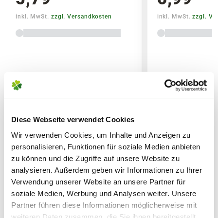
Bitte beachte, dass
jede Pflanze ein
inkl. MwSt.
zzgl. Versandkosten
inkl. MwSt.
zzgl. V
Unikat
und somit individuell ist.
Aussehen, Größe, Form und Farbe der
gelieferten Pflanze können daher von der
gezeigten Abbildung abweichen.
Lieferhinweise
Abhängig von der aktuellen Jahreszeit
können ebenfalls die
Blütenstände
und
Reifezeiten
variieren.
Diese Webseite verwendet Cookies
Die
Liefergröße
wird zusätzlich durch
WEITERE PRODUKTE
Wir verwenden Cookies, um Inhalte und Anzeigen zu
saisonale Formschnitte beeinflusst,
FOLGENDE VERSANDKOSTEN
KÖNNEN ENTSTEHEN
personalisieren, Funktionen für soziale Medien anbieten
welche in den Gärtnereien durchgeführt
zu können und die Zugriffe auf unsere Website zu
werden. Die am Produkt angegebene
analysieren. Außerdem geben wir Informationen zu Ihrer
PAKETVERSAND
Liefergröße entspricht der Höhe ohne
Verwendung unserer Website an unsere Partner für
6,95€
für Standardpakete (z.B.Dünger oder
Topf oder dem Topfvolumen.
soziale Medien, Werbung und Analysen weiter. Unsere
Zubehör)
Partner führen diese Informationen möglicherweise mit
7,95€
für größere Pakete (z.B. Pflanzen oder
weiteren Daten zusammen, die Sie ihnen bereitgestellt