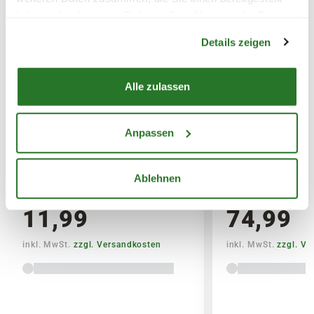
Erde)
haben oder die sie im Rahmen Ihrer Nutzung der Dienste
Warenkorb lädt
gesammelt haben.
Details zeigen
SPERRGUTVERSAND
14,95€
Alle zulassen
SPEDITIONSVERSAND
29,95€
Anpassen
ESSCHERT DESIGN
GARDENA Akku-
Gartenschürze, 53x80 cm,
Strauchschere '
Ablehnen
braun-beige
18V StarterKit
11,99
74,99
inkl. MwSt.
zzgl. Versandkosten
inkl. MwSt.
zzgl. V