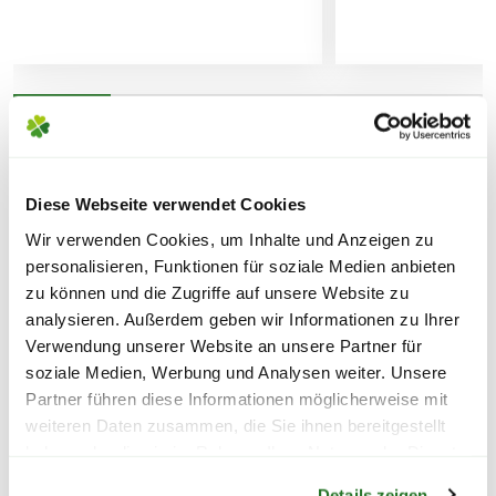
Lieferhinweise
Abhängig von der aktuellen Jahreszeit
können ebenfalls die
Blütenstände
und
Reifezeiten
variieren.
Die
Liefergröße
wird zusätzlich durch
WEITERE PRODUKTE
saisonale Formschnitte beeinflusst,
FOLGENDE VERSANDKOSTEN
KÖNNEN ENTSTEHEN
welche in den Gärtnereien durchgeführt
Diese Webseite verwendet Cookies
werden. Die am Produkt angegebene
Wir verwenden Cookies, um Inhalte und Anzeigen zu
PAKETVERSAND
Liefergröße entspricht der Höhe ohne
personalisieren, Funktionen für soziale Medien anbieten
6,95€
für Standardpakete (z.B.Dünger oder
Topf oder dem Topfvolumen.
zu können und die Zugriffe auf unsere Website zu
Zubehör)
analysieren. Außerdem geben wir Informationen zu Ihrer
Verwendung unserer Website an unsere Partner für
7,95€
für größere Pakete (z.B. Pflanzen oder
soziale Medien, Werbung und Analysen weiter. Unsere
Erde)
Partner führen diese Informationen möglicherweise mit
weiteren Daten zusammen, die Sie ihnen bereitgestellt
SPERRGUTVERSAND
haben oder die sie im Rahmen Ihrer Nutzung der Dienste
Warenkorb lädt
14,95€
gesammelt haben.
Details zeigen