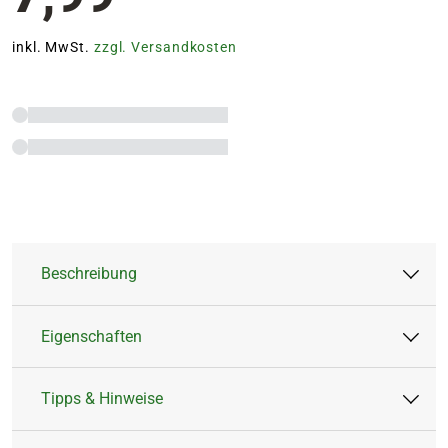
inkl. MwSt.
zzgl. Versandkosten
Beschreibung
Eigenschaften
Die TALEN TOOLS Blumenkelle mit Holzgriff ist
perfekt geeignet zum Einpflanzen und
Tipps & Hinweise
Umtopfen von Blumen im Gartenbeet, dem
Artikeltyp:
Kelle
Kübel oder auf dem Balkon.