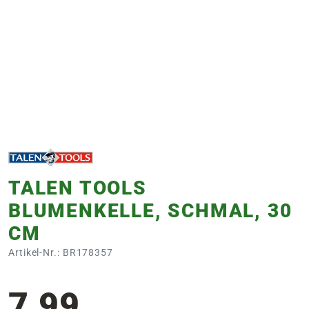
e
 Öffnungszeiten
 Öffnungszeiten
n
en
TALEN TOOLS
BLUMENKELLE, SCHMAL, 30
CM
Artikel-Nr.: BR178357
7,99