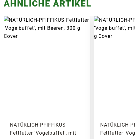
ÄHNLICHE ARTIKEL
Beliefert werden ausschließlich Adressen
Um die Ausbreitung von Krankheiten zu
innerhalb Deutschlands. Die Lieferkosten für
verhindern empfiehlt sich die Nutzung
die angebotenen Artikel ergeben sich aus dem
von Futtersilos in Trichterform oder als
Gewicht und den Abmessungen des Produktes.
hängende Variante. Ebenfalls wichtig ist
Noch vor Abschluss der Bestellung werden Dir
eine regelmäßige Reinigung der
alle anfallenden Versandkosten dargestellt. Die
Futterstation.
Versandkosten Deiner Bestellung richten sich
nach dem Produkt mit dem höchsten
Versandkostensatz, welcher einmal berechnet
wird.
Bitte beachte das Pflanzen nicht vor
Wochenenden oder Feiertagen verschickt
werden, um lange Standzeiten zu vermeiden.
NATÜRLICH-PFIFFIKUS
NATÜRLICH-PFI
Fettfutter 'Vogelbuffet', mit
Fettfutter 'Voge