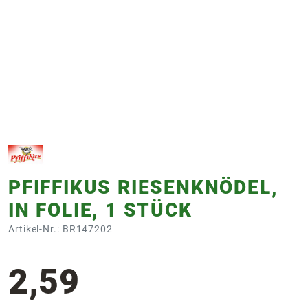
e
 Öffnungszeiten
 Öffnungszeiten
n
en
PFIFFIKUS RIESENKNÖDEL,
IN FOLIE, 1 STÜCK
Artikel-Nr.: BR147202
2,59