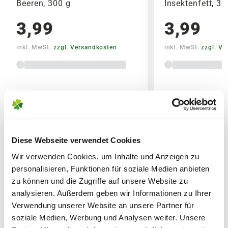
Beeren, 300 g
Insektenfett, 30
3,99
3,99
inkl. MwSt.
zzgl. Versandkosten
inkl. MwSt.
zzgl. V
Lieferhinweise
Diese Webseite verwendet Cookies
FOLGENDE VERSANDKOSTEN
Wir verwenden Cookies, um Inhalte und Anzeigen zu
KÖNNEN ENTSTEHEN
WEITERE PRODUKTE
personalisieren, Funktionen für soziale Medien anbieten
zu können und die Zugriffe auf unsere Website zu
PAKETVERSAND
analysieren. Außerdem geben wir Informationen zu Ihrer
6,95€
für Standardpakete (z.B.Dünger oder
Verwendung unserer Website an unsere Partner für
Zubehör)
soziale Medien, Werbung und Analysen weiter. Unsere
7,95€
für größere Pakete (z.B. Pflanzen oder