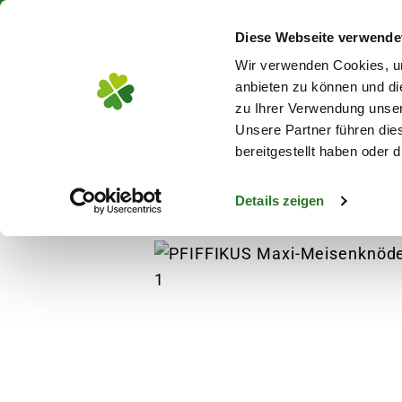
Über 130 Standorte in De
Diese Webseite verwende
Zum Hauptinhalt
Wir verwenden Cookies, um
anbieten zu können und di
zu Ihrer Verwendung unser
Unsere Partner führen die
Blumen
Pflanz
bereitgestellt haben oder
Details zeigen
Garten
Vogelbedarf
Vogelfutter
PFIF
s