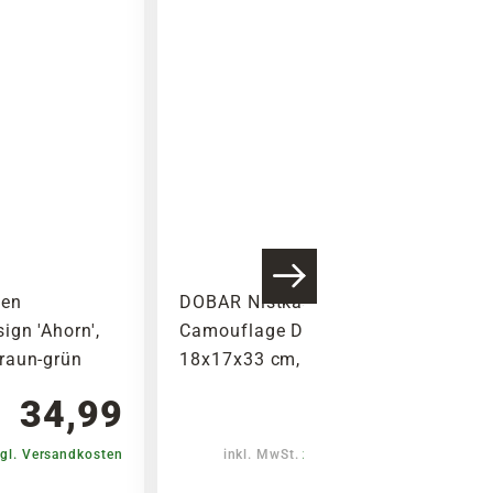
ten
DOBAR Nistkasten
gn 'Ahorn',
Camouflage Design 'Birke',
raun-grün
18x17x33 cm, braun-grün
34,99
34,99
gl. Versandkosten
inkl. MwSt.
zzgl. Versandkosten