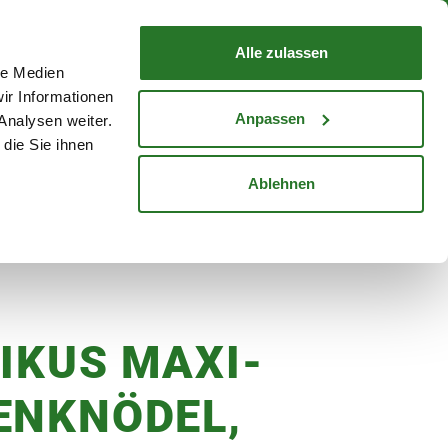
nd mit Wunschlieferdatum
WARENKORB
Warenkorb schließen
Alle zulassen
le Medien
Mein Konto
Standorte
ir Informationen
Anmelden
Anpassen
Analysen weiter.
die Sie ihnen
cheine
Karriere
Ablehnen
FIKUS MAXI-
ENKNÖDEL,