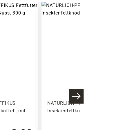
FFIKUS
NATÜRLICH-PFIFFIKUS
buffet', mit
Insektenfettknödel