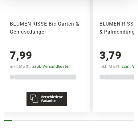
SPEDITIONSVERSAND
29,95€
BLUMEN RISSE Bio-Garten-&
BLUMEN RISSE 
Gemüsedünger
& Palmendünger
7,99
3,79
inkl. MwSt.
zzgl. Versandkosten
inkl. MwSt.
zzgl. V
Verschiedene
Varianten