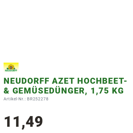
e
 Öffnungszeiten
 Öffnungszeiten
n
en
NEUDORFF AZET HOCHBEET-
& GEMÜSEDÜNGER, 1,75 KG
Artikel-Nr.: BR252278
11,49