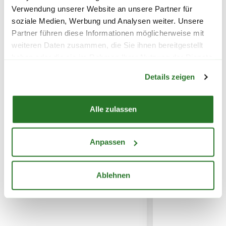
Lieferhinweise
Varianten
Verwendung unserer Website an unsere Partner für
soziale Medien, Werbung und Analysen weiter. Unsere
Partner führen diese Informationen möglicherweise mit
weiteren Daten zusammen, die Sie ihnen bereitgestellt
haben oder die sie im Rahmen Ihrer Nutzung der Dienste
WEITERE PRODUKTE
Warenkorb lädt
gesammelt haben.
FOLGENDE VERSANDKOSTEN
Details zeigen
KÖNNEN ENTSTEHEN
Alle zulassen
PAKETVERSAND
6,95€
für Standardpakete (z.B.Dünger oder
Zubehör)
Anpassen
7,95€
für größere Pakete (z.B. Pflanzen oder
Erde)
Ablehnen
SPERRGUTVERSAND
14,95€