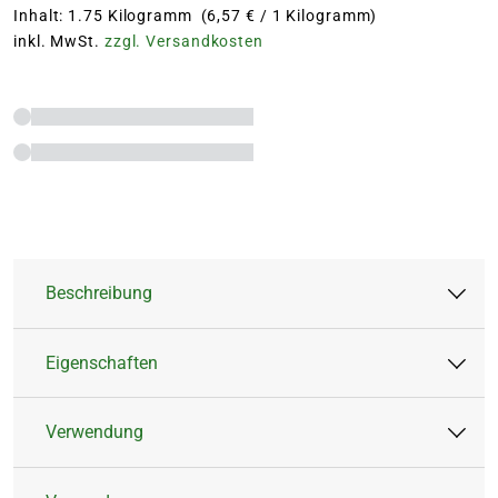
Inhalt: 1.75 Kilogramm (6,57 € / 1 Kilogramm)
inkl. MwSt.
zzgl. Versandkosten
Beschreibung
Eigenschaften
Organischer NPK-Dünger 7-3-10 mit tierischen
Nebenprodukten, pflanzlichen Stoffen,
Verwendung
lebenden Mikroorganismen wie Mykorrhiza.
Artikeltyp:
Feststoffdünger
Dünger
3 Monate