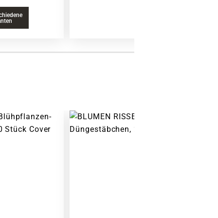
chiedene
anten