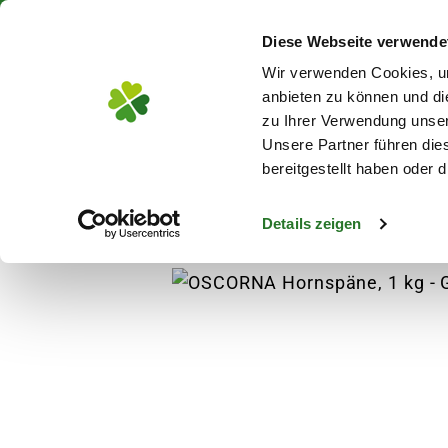
Über 130 Standorte in De
Diese Webseite verwende
Zum Hauptinhalt
Wir verwenden Cookies, um
anbieten zu können und di
zu Ihrer Verwendung unser
Unsere Partner führen die
Blumen
Pflanz
bereitgestellt haben oder
Details zeigen
Garten
Gartenausstattung
OSCORNA Hor
s