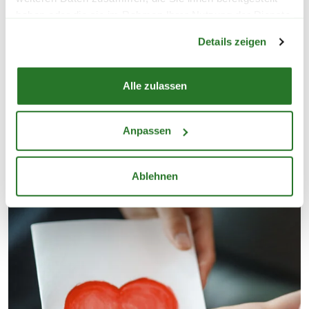
Feingefühl zur Seite – ob in unseren Blumenläden,
haben oder die sie im Rahmen Ihrer Nutzung der Dienste
Blumenmärkten oder Gartencentern. Dort findest Du
Warenkorb lädt
gesammelt haben.
eine große Auswahl an fertigen Sträußen sowie
Details zeigen
frische Lieblingsschnittblumen, die individuell für
Dich zusammengestellt werden. Deinen
Alle zulassen
Wunschstrauß kannst Du übrigens auch ganz
bequem
per Call & Collect vorbestellen
und später
einfach in Deiner Filiale abholen.
Anpassen
Ablehnen