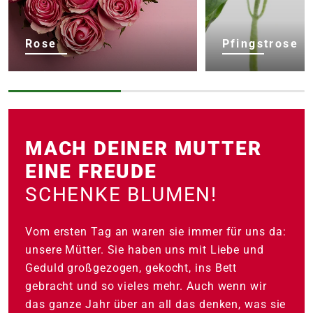
Rose
Pfingstrose
MACH DEINER MUTTER
EINE FREUDE
SCHENKE BLUMEN!
Vom ersten Tag an waren sie immer für uns da:
unsere Mütter. Sie haben uns mit Liebe und
Geduld großgezogen, gekocht, ins Bett
gebracht und so vieles mehr. Auch wenn wir
das ganze Jahr über an all das denken, was sie