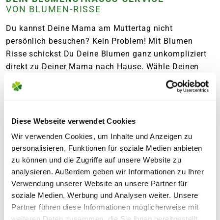
VON BLUMEN-RISSE
Du kannst Deine Mama am Muttertag nicht
persönlich besuchen? Kein Problem! Mit Blumen
Risse schickst Du Deine Blumen ganz unkompliziert
direkt zu Deiner Mama nach Hause. Wähle Deinen
Lieblingsstrauß aus und bestimme den
Wunschtermin für die Lieferung. Für eine besonders
persönliche Note kannst Du ein Geschenk und eine
Grußkarte mit individueller Nachricht ergänzen. So
Diese Webseite verwendet Cookies
kommt Deine Wertschätzung garantiert von Herzen
Wir verwenden Cookies, um Inhalte und Anzeigen zu
an.
personalisieren, Funktionen für soziale Medien anbieten
zu können und die Zugriffe auf unsere Website zu
Mach den Muttertag unvergesslich und überrasche
analysieren. Außerdem geben wir Informationen zu Ihrer
Verwendung unserer Website an unsere Partner für
Deine Mama mit einem liebevoll gebundenen
soziale Medien, Werbung und Analysen weiter. Unsere
Blumenstrauß von Blumen Risse. Unsere Floristinnen
Partner führen diese Informationen möglicherweise mit
und Floristen stehen Dir mit Erfahrung und viel
weiteren Daten zusammen, die Sie ihnen bereitgestellt