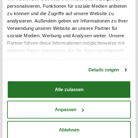
personalisieren, Funktionen für soziale Medien anbieten
zu können und die Zugriffe auf unsere Website zu
VERSENDE DEINE
analysieren. Außerdem geben wir Informationen zu Ihrer
Verwendung unserer Website an unsere Partner für
BLUMEN SICHER
soziale Medien, Werbung und Analysen weiter. Unsere
BLUMEN-RISSE-QUALITÄT
Partner führen diese Informationen möglicherweise mit
weiteren Daten zusammen, die Sie ihnen bereitgestellt
Unsere Sträuße werden mit frischen Blumen
haben oder die sie im Rahmen Ihrer Nutzung der Dienste
direkt aus unserem Kühlhaus handgebunden
Warenkorb lädt
gesammelt haben.
und so schnell wie möglich versendet. Damit
Details zeigen
sie unversehrt bei der Empfängerin oder dem
Empfänger ankommen, achten wir
Alle zulassen
selbstverständlich auf einen zuverlässigen und
sicheren Transport. Dafür legen wir den
Blumenstrauß vorsichtig in einen stabilen
Anpassen
Karton, der ihm den besten Halt gibt. Außerdem
werden die Blumen vor dem Versenden mit
Ablehnen
einer feuchtigkeitsspendenden Schutzwindel