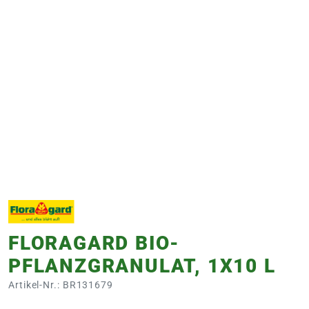
e
 Öffnungszeiten
 Öffnungszeiten
n
en
FLORAGARD BIO-
PFLANZGRANULAT, 1X10 L
Artikel-Nr.: BR131679