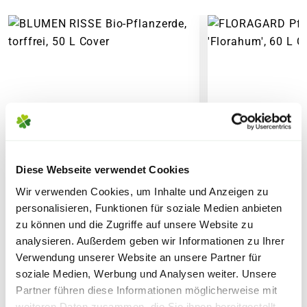
regelmäßiges besprühen.
PAKETVERSAND
6,95€
für Standardpakete (z.B.Dünger oder
Zubehör)
7,95€
für größere Pakete (z.B. Pflanzen oder
LIEFERHINWEIS ZUR
Erde)
PFLANZENBESTELLUNG
Bitte beachte, dass
jede Pflanze ein
SPERRGUTVERSAND
Unikat
und somit individuell ist.
14,95€
Aussehen, Größe, Form und Farbe der
gelieferten Pflanze können daher von der
Diese Webseite verwendet Cookies
gezeigten Abbildung abweichen.
SPEDITIONSVERSAND
Wir verwenden Cookies, um Inhalte und Anzeigen zu
Abhängig von der aktuellen Jahreszeit
29,95€
personalisieren, Funktionen für soziale Medien anbieten
können ebenfalls die
Blütenstände
und
zu können und die Zugriffe auf unsere Website zu
Reifezeiten
variieren.
analysieren. Außerdem geben wir Informationen zu Ihrer
BLUMEN RISSE Bio-
FLORAGARD Pfl
Verwendung unserer Website an unsere Partner für
Pflanzerde, torffrei, 50 L
'Florahum', 60 
soziale Medien, Werbung und Analysen weiter. Unsere
Die
Liefergröße
wird zusätzlich durch
Partner führen diese Informationen möglicherweise mit
saisonale Formschnitte beeinflusst,
weiteren Daten zusammen, die Sie ihnen bereitgestellt