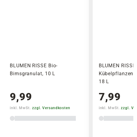
BLUMEN RISSE Bio-
BLUMEN RISSE 
Bimsgranulat, 10 L
Kübelpflanzenerd
18 L
9,99
7,99
inkl. MwSt.
zzgl. Versandkosten
inkl. MwSt.
zzgl. V