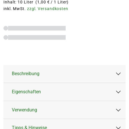
Inhalt: 10 Liter (1,00 € / 1 Liter)
inkl. MwSt.
zzgl. Versandkosten
Beschreibung
Eigenschaften
Das BLUMEN RISSE Bio-Bimsgranulat ist ein
vielseitiges, natürliches Substrat für gesunde
Verwendung
Pflanzen und optimale
Artikeltyp:
Blumenerde,
Wachstumsbedingungen. Hergestellt aus 100 %
Pflanzerde
Tipps & Hinweise
natürlichem Bimsstein, bietet es eine