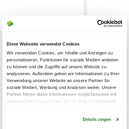
14,95€
Aussehen, Größe, Form und Farbe der
gelieferten Pflanze können daher von der
gezeigten Abbildung abweichen.
SPEDITIONSVERSAND
Abhängig von der aktuellen Jahreszeit
29,95€
können ebenfalls die
Blütenstände
und
Diese Webseite verwendet Cookies
Reifezeiten
variieren.
FLORAGARD Blähton-
BLUMEN RISSE 
Wir verwenden Cookies, um Inhalte und Anzeigen zu
Tongranulat, 2x25 L
8-16 mm, 5 L
personalisieren, Funktionen für soziale Medien anbieten
Die
Liefergröße
wird zusätzlich durch
zu können und die Zugriffe auf unsere Website zu
saisonale Formschnitte beeinflusst,
29,99
6,99
analysieren. Außerdem geben wir Informationen zu Ihrer
welche in den Gärtnereien durchgeführt
Verwendung unserer Website an unsere Partner für
werden. Die am Produkt angegebene
inkl. MwSt.
zzgl. Versandkosten
inkl. MwSt.
zzgl. V
soziale Medien, Werbung und Analysen weiter. Unsere
Liefergröße entspricht der Höhe ohne
Partner führen diese Informationen möglicherweise mit
Topf oder dem Topfvolumen.
weiteren Daten zusammen, die Sie ihnen bereitgestellt
haben oder die sie im Rahmen Ihrer Nutzung der Dienste
Warenkorb lädt
gesammelt haben.
Details zeigen