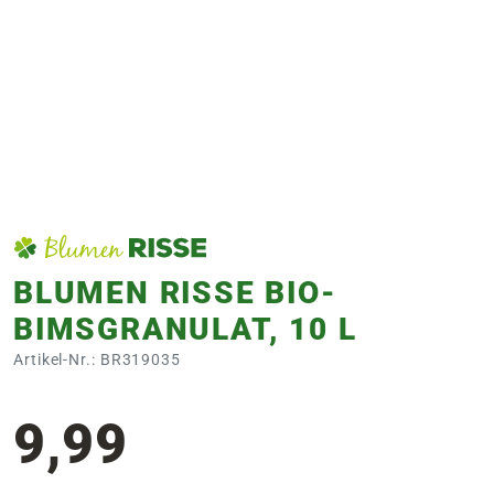
e
 Öffnungszeiten
 Öffnungszeiten
n
en
BLUMEN RISSE BIO-
BIMSGRANULAT, 10 L
Artikel-Nr.: BR319035
9,99