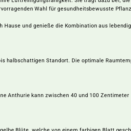
ihre Luftreinigungsfähigkeit. Sie trägt dazu bei, di
 hervorragenden Wahl für gesundheitsbewusste Pflan
ch Hause und genieße die Kombination aus lebendig
is halbschattigen Standort. Die optimale Raumtempe
Eine Anthurie kann zwischen 40 und 100 Zentimeter
elbe Blüte, welche von einem farbigen Blatt geschü