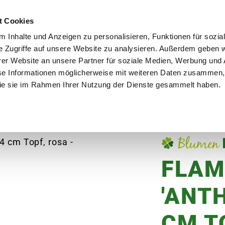
utschland
Qualität seit über 50 Jahren
Blumenversa
t Cookies
 Inhalte und Anzeigen zu personalisieren, Funktionen für sozia
e Zugriffe auf unsere Website zu analysieren. Außerdem geben w
er Website an unsere Partner für soziale Medien, Werbung und 
se Informationen möglicherweise mit weiteren Daten zusammen, 
en
Garten
Aktuelles
Ratgeber
Guts
 die sie im Rahmen Ihrer Nutzung der Dienste gesammelt haben.
merpflanzen
Flamingoblume 'Anthurium', rosa
FLAM
'ANTH
CM T