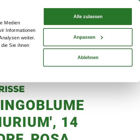
nd mit Wunschlieferdatum
WARENKORB
Warenkorb schließen
Alle zulassen
le Medien
Mein Konto
Standorte
ir Informationen
Anmelden
Anpassen
Analysen weiter.
die Sie ihnen
cheine
Karriere
Ablehnen
INGOBLUME
URIUM', 14
OPF, ROSA