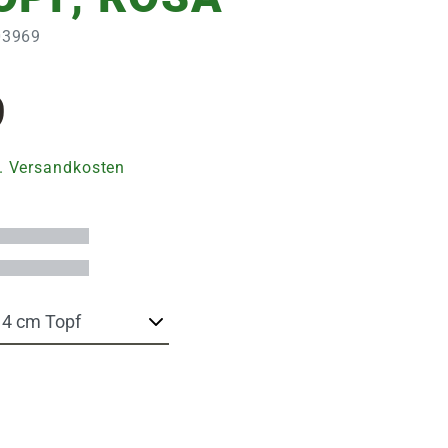
103969
9
. Versandkosten