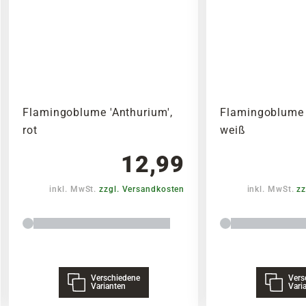
Flamingoblume 'Anthurium',
Flamingoblume 
rot
weiß
12,99
inkl. MwSt.
zzgl. Versandkosten
inkl. MwSt.
zz
Verschiedene
Vers
Varianten
Vari