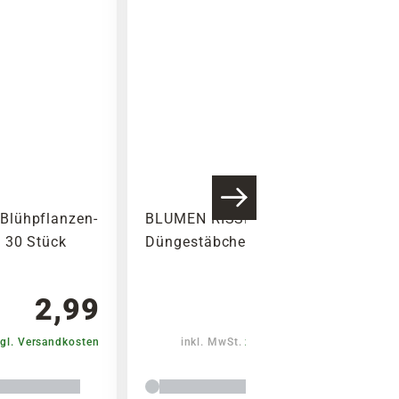
Warenkorb lädt
Blühpflanzen-
BLUMEN RISSE Universal-
 30 Stück
Düngestäbchen, 30 Stück
2,99
2,99
gl. Versandkosten
inkl. MwSt.
zzgl. Versandkosten