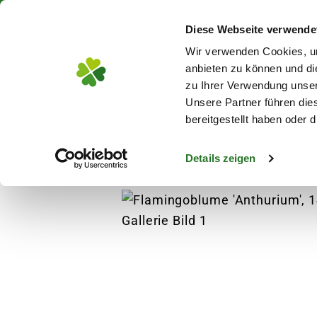
Über 130 Standorte in De
Diese Webseite verwende
Zum Hauptinhalt
Wir verwenden Cookies, um
anbieten zu können und di
zu Ihrer Verwendung unser
Unsere Partner führen die
Blumen
Pflanz
bereitgestellt haben oder
Details zeigen
Pflanzen
Zimmerpflanzen
Blühende Zim
s