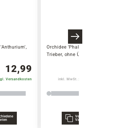
'Anthurium',
Orchidee 'Phalaenopsis', 2-
Trieber, ohne Übertopf
12,99
21,99
gl. Versandkosten
inkl. MwSt.
zzgl. Versandkosten
chiedene
Verschiedene
anten
Varianten