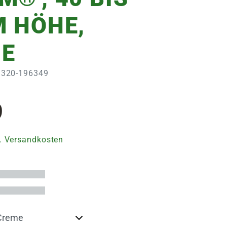
M HÖHE,
E
13320-196349
9
. Versandkosten