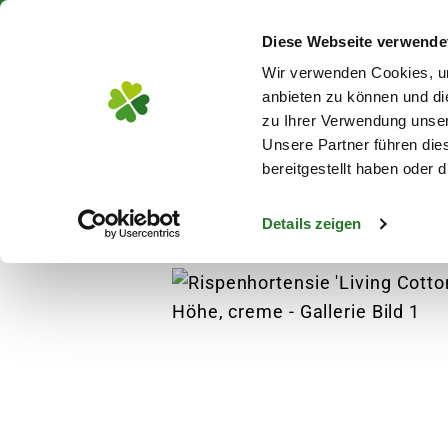
Über 130 Standorte in De
Diese Webseite verwende
Zum Hauptinhalt
Wir verwenden Cookies, um
anbieten zu können und di
zu Ihrer Verwendung unser
Unsere Partner führen die
Blumen
Pflanz
bereitgestellt haben oder
Details zeigen
Pflanzen
Hortensien
Rispenhortensie 'Li
s