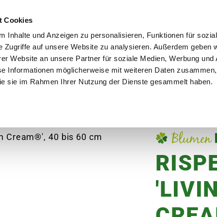
utschland
Qualität seit über 50 Jahren
Blumenversa
t Cookies
 Inhalte und Anzeigen zu personalisieren, Funktionen für sozia
e Zugriffe auf unsere Website zu analysieren. Außerdem geben w
er Website an unsere Partner für soziale Medien, Werbung und 
se Informationen möglicherweise mit weiteren Daten zusammen, 
en
Garten
Aktuelles
Ratgeber
Guts
 die sie im Rahmen Ihrer Nutzung der Dienste gesammelt haben.
ving Creations®', 40 bis 60 cm Höhe
RISP
'LIV
CREA