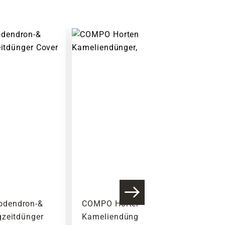
Warenkorb lädt
dendron-&
COMPO Hortensien-&
gzeitdünger
Kameliendünger, 1 L