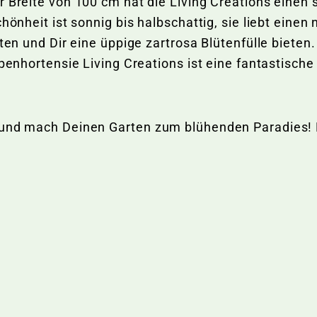
r Breite von 100 cm hat die Living Creations einen
chönheit ist sonnig bis halbschattig, sie liebt eine
ten und Dir eine üppige zartrosa Blütenfülle bieten.
spenhortensie Living Creations ist eine fantastisch
und mach Deinen Garten zum blühenden Paradies! Ho