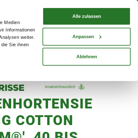
nd mit Wunschlieferdatum
WARENKORB
Warenkorb schließen
Alle zulassen
le Medien
Mein Konto
Standorte
ir Informationen
Anmelden
Anpassen
Analysen weiter.
die Sie ihnen
cheine
Karriere
Ablehnen
Insektenfreundlich
ENHORTENSIE
ING COTTON
M®', 40 BIS