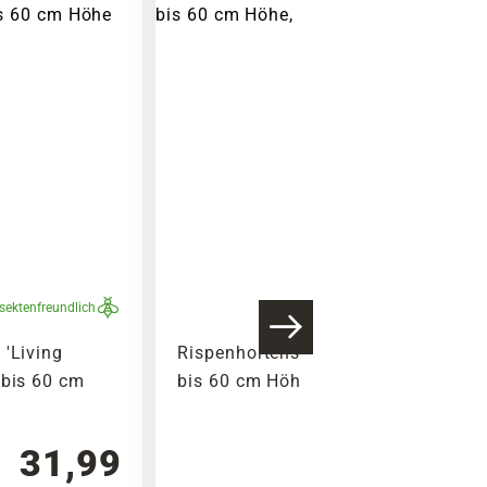
nsektenfreundlich
 'Living
Rispenhortensie 'Switch®', 40
 bis 60 cm
bis 60 cm Höhe, rosa
31,99
39,99