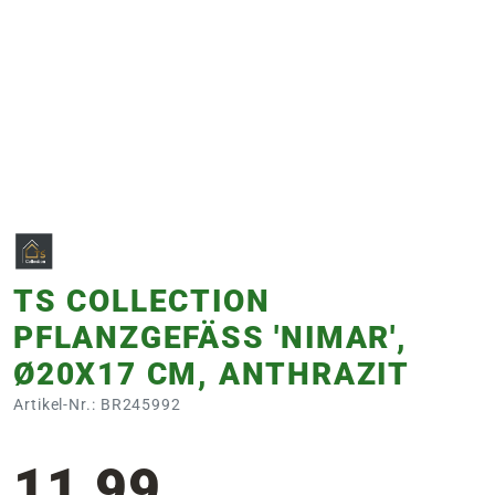
e
 Öffnungszeiten
 Öffnungszeiten
n
en
TS COLLECTION
PFLANZGEFÄSS 'NIMAR', Ø
20X17 CM, ANTHRAZIT
Artikel-Nr.: BR245992
11,99