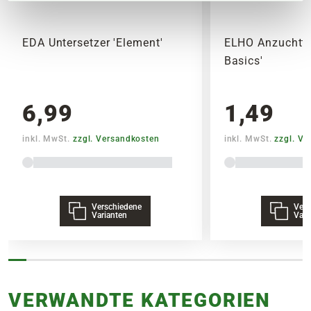
29,95€
EDA Untersetzer 'Element'
ELHO Anzuchtto
Basics'
6,99
1,49
inkl. MwSt.
zzgl. Versandkosten
inkl. MwSt.
zzgl. V
Verschiedene
Vers
Varianten
Vari
VERWANDTE KATEGORIEN