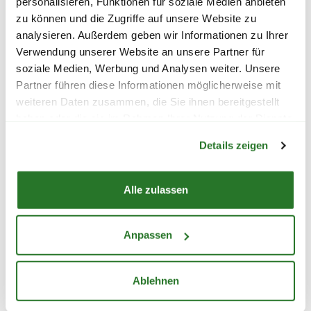
personalisieren, Funktionen für soziale Medien anbieten
zu können und die Zugriffe auf unsere Website zu
Ø50 cm
37 cm
ca. 50
analysieren. Außerdem geben wir Informationen zu Ihrer
Verwendung unserer Website an unsere Partner für
Blumenkasten ↓
soziale Medien, Werbung und Analysen weiter. Unsere
FOLGENDE VERSANDKOSTEN
WEITERE PRODUKTE
Partner führen diese Informationen möglicherweise mit
KÖNNEN ENTSTEHEN
weiteren Daten zusammen, die Sie ihnen bereitgestellt
Länge
Liter
Liter mit
haben oder die sie im Rahmen Ihrer Nutzung der Dienste
PAKETVERSAND
Warenkorb lädt
Kasten
Standard
Bewässerung
gesammelt haben.
6,95€
für Standardpakete (z.B.Dünger oder
Details zeigen
Zubehör)
40 cm
ca. 10
ca. 15
7,95€
für größere Pakete (z.B. Pflanzen oder
Alle zulassen
Erde)
60 cm
ca. 15
ca. 20
Anpassen
SPERRGUTVERSAND
80 cm
ca. 20
ca. 25
14,95€
100 cm
ca. 25
ca. 30
Ablehnen
SPEDITIONSVERSAND