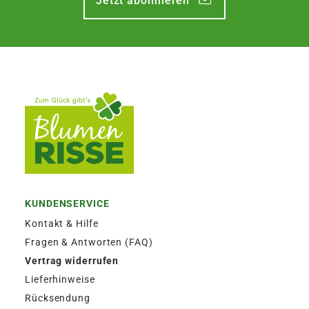
Jetzt abonnieren
KÖNNEN ENTSTEHEN
Länge
Liter
Liter mit
PAKETVERSAND
Kasten
Standard
Bewässerung
6,95€
für Standardpakete (z.B.Dünger oder
Zubehör)
40 cm
ca. 10
ca. 15
7,95€
für größere Pakete (z.B. Pflanzen oder
Erde)
60 cm
ca. 15
ca. 20
SPERRGUTVERSAND
80 cm
ca. 20
ca. 25
14,95€
100 cm
ca. 25
ca. 30
KUNDENSERVICE
SPEDITIONSVERSAND
Kontakt & Hilfe
29,95€
Fragen & Antworten (FAQ)
Vertrag widerrufen
Lieferhinweise
Rücksendung