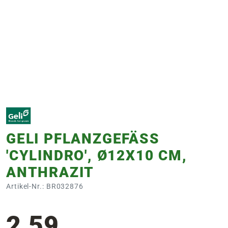
e
 Öffnungszeiten
 Öffnungszeiten
n
en
GELI PFLANZGEFÄSS '
CYLINDRO', Ø12X10 CM, A
NTHRAZIT
Artikel-Nr.: BR032876
2,59