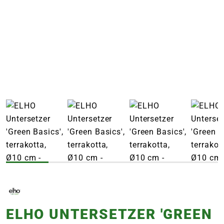
e
 Öffnungszeiten
 Öffnungszeiten
n
en
ELHO UNTERSETZER 'GREEN