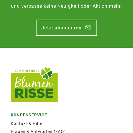
Ø50 cm
37 cm
ca. 50
und verpasse keine Neuigkeit oder Aktion mehr.
Blumenkasten ↓
FOLGENDE VERSANDKOSTEN
Jetzt abonnieren
KÖNNEN ENTSTEHEN
Länge
Liter
Liter mit
PAKETVERSAND
Kasten
Standard
Bewässerung
6,95€
für Standardpakete (z.B.Dünger oder
Zubehör)
40 cm
ca. 10
ca. 15
7,95€
für größere Pakete (z.B. Pflanzen oder
Erde)
60 cm
ca. 15
ca. 20
SPERRGUTVERSAND
80 cm
ca. 20
ca. 25
14,95€
100 cm
ca. 25
ca. 30
KUNDENSERVICE
SPEDITIONSVERSAND
Kontakt & Hilfe
29,95€
Fragen & Antworten (FAQ)